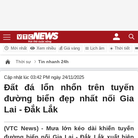
Mới nhất
Xem nhiều
💰 Giá vàng
📅 Lịch âm
☀️ Thời tiết

Thời sự
Tin nhanh 24h
Cập nhật lúc 03:42 PM ngày 24/11/2025
Đất đá lổn nhổn trên tuyến
đường biển đẹp nhất nối Gia
Lai - Đắk Lắk
(VTC News) -
Mưa lớn kéo dài khiến tuyến
đường biển nối Gia Lai - Đắk Lắk xuất hiện