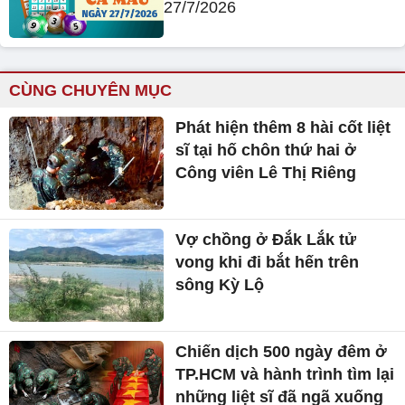
27/7/2026
CÙNG CHUYÊN MỤC
Phát hiện thêm 8 hài cốt liệt
sĩ tại hố chôn thứ hai ở
Công viên Lê Thị Riêng
Vợ chồng ở Đắk Lắk tử
vong khi đi bắt hến trên
sông Kỳ Lộ
Chiến dịch 500 ngày đêm ở
TP.HCM và hành trình tìm lại
những liệt sĩ đã ngã xuống