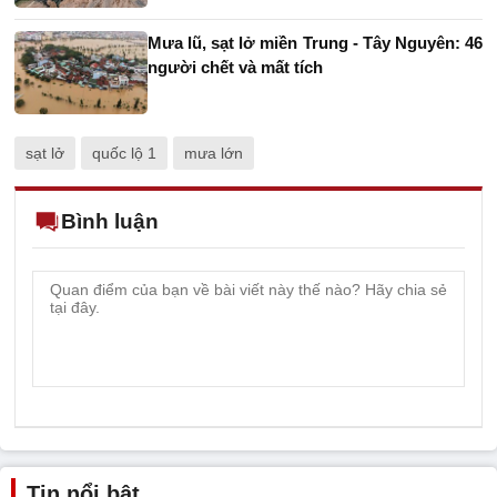
Mưa lũ, sạt lở miền Trung - Tây Nguyên: 46
người chết và mất tích
sạt lở
quốc lộ 1
mưa lớn
Bình luận
Tin nổi bật