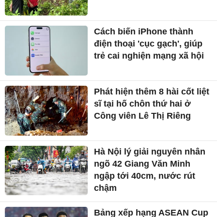
Cách biến iPhone thành
điện thoại 'cục gạch', giúp
trẻ cai nghiện mạng xã hội
Phát hiện thêm 8 hài cốt liệt
sĩ tại hố chôn thứ hai ở
Công viên Lê Thị Riêng
Hà Nội lý giải nguyên nhân
ngõ 42 Giang Văn Minh
ngập tới 40cm, nước rút
chậm
Bảng xếp hạng ASEAN Cup