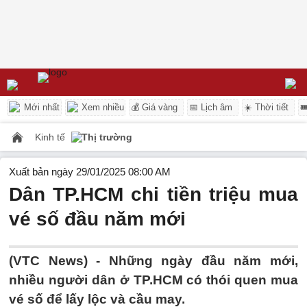
Mới nhất
Xem nhiều
💰 Giá vàng
📅 Lịch âm
☀️ Thời tiết

Kinh tế
Thị trường
Xuất bản ngày 29/01/2025 08:00 AM
Dân TP.HCM chi tiền triệu mua
vé số đầu năm mới
(VTC News) -
Những ngày đầu năm mới,
nhiều người dân ở TP.HCM có thói quen mua
vé số để lấy lộc và cầu may.