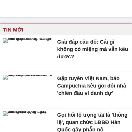
TIN MỚI
Giải đáp câu đố: Cái gì
không có miệng mà vẫn kêu
được?
Gặp tuyển Việt Nam, báo
Campuchia kêu gọi đội nhà
'chiến đấu vì danh dự'
Gọi hối lộ trọng tài là 'thông
lệ', quan chức LĐBĐ Hàn
Quốc gây phẫn nộ