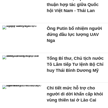
thuận hợp tác giữa Quốc
hội Việt Nam - Thái Lan
Ông Putin bổ nhiệm người
đứng đầu lực lượng UAV
Nga
Tổng Bí thư, Chủ tịch nước
Tô Lâm tiếp Tư lệnh Bộ Chỉ
huy Thái Bình Dương Mỹ
Chi tiết mức hỗ trợ cho
người di dời khẩn cấp khỏi
vùng thiên tai ở Lào Cai