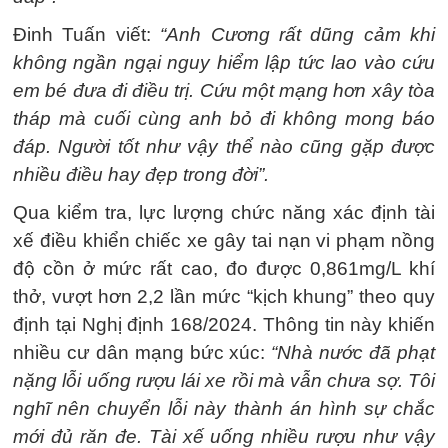
Đinh Tuấn viết:
“Anh Cương rất dũng cảm khi
không ngần ngại nguy hiểm lập tức lao vào cứu
em bé đưa đi điều trị. Cứu một mạng hơn xây tòa
tháp mà cuối cùng anh bỏ đi không mong báo
đáp. Người tốt như vậy thể nào cũng gặp được
nhiều điều hay đẹp trong đời”.
Qua kiểm tra, lực lượng chức năng xác định tài
xế điều khiển chiếc xe gây tai nạn vi phạm nồng
độ cồn ở mức rất cao, đo được 0,861mg/L khí
thở, vượt hơn 2,2 lần mức “kịch khung” theo quy
định tại Nghị định 168/2024. Thông tin này khiến
nhiều cư dân mạng bức xúc:
“Nhà nước đã phạt
nặng lỗi uống rượu lái xe rồi mà vẫn chưa sợ. Tôi
nghĩ nên chuyển lỗi này thành án hình sự chắc
mới đủ răn đe. Tài xế uống nhiều rượu như vậy