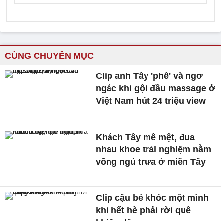
CÙNG CHUYÊN MỤC
Clip anh Tây 'phê' và ngơ
ngác khi gội đầu massage ở
Việt Nam hút 24 triệu view
Khách Tây mê mệt, đua
nhau khoe trải nghiệm nằm
võng ngủ trưa ở miền Tây
Clip cậu bé khóc một mình
khi hết hè phải rời quê