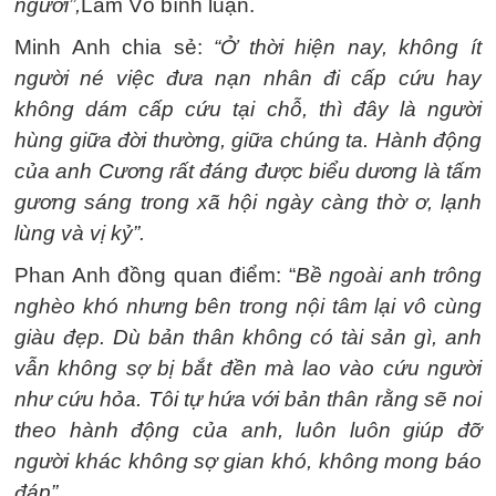
người”,
Lâm Võ bình luận.
Minh Anh chia sẻ:
“Ở thời hiện nay, không ít
người né việc đưa nạn nhân đi cấp cứu hay
không dám cấp cứu tại chỗ, thì đây là người
hùng giữa đời thường, giữa chúng ta. Hành động
của anh Cương rất đáng được biểu dương là tấm
gương sáng trong xã hội ngày càng thờ ơ, lạnh
lùng và vị kỷ”.
Phan Anh đồng quan điểm: “
Bề ngoài anh trông
nghèo khó nhưng bên trong nội tâm lại vô cùng
giàu đẹp. Dù bản thân không có tài sản gì, anh
vẫn không sợ bị bắt đền mà lao vào cứu người
như cứu hỏa. Tôi tự hứa với bản thân rằng sẽ noi
theo hành động của anh, luôn luôn giúp đỡ
người khác không sợ gian khó, không mong báo
đáp”.