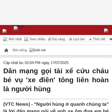
Mới nhất
Xem nhiều
💰 Giá vàng
📅 Lịch âm
☀️ Thời tiết

Đời sống
Giới trẻ
Cập nhật lúc 02:04 PM ngày 17/07/2025
Dân mạng gọi tài xế cứu cháu
bé vụ 'xe điên' tông liên hoàn
là người hùng
(VTC News) -
"Người hùng ở quanh chúng ta"
là lời dân mạng nói về anh xe ôm đưa em bé