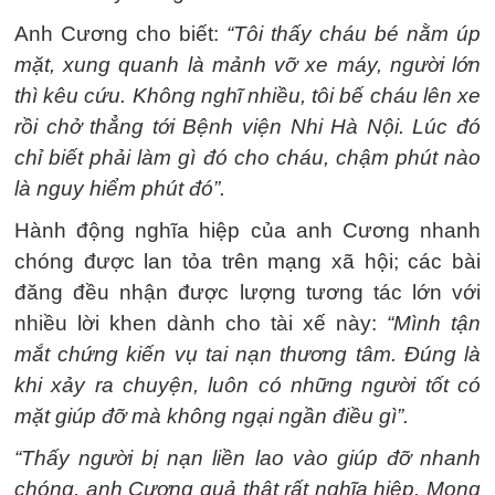
Anh Cương cho biết:
“Tôi thấy cháu bé nằm úp
mặt, xung quanh là mảnh vỡ xe máy, người lớn
thì kêu cứu. Không nghĩ nhiều, tôi bế cháu lên xe
rồi chở thẳng tới Bệnh viện Nhi Hà Nội. Lúc đó
chỉ biết phải làm gì đó cho cháu, chậm phút nào
là nguy hiểm phút đó”.
Hành động nghĩa hiệp của anh Cương nhanh
chóng được lan tỏa trên mạng xã hội; các bài
đăng đều nhận được lượng tương tác lớn với
nhiều lời khen dành cho tài xế này:
“Mình tận
mắt chứng kiến vụ tai nạn thương tâm. Đúng là
khi xảy ra chuyện, luôn có những người tốt có
mặt giúp đỡ mà không ngại ngần điều gì”.
“Thấy người bị nạn liền lao vào giúp đỡ nhanh
chóng, anh Cương quả thật rất nghĩa hiệp. Mong