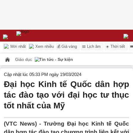
Mới nhất
Xem nhiều
💰 Giá vàng
📅 Lịch âm
☀️ Thời tiết

Giáo dục
Tin tức - Sự kiện
Cập nhật lúc 05:33 PM ngày 19/03/2024
Đại học Kinh tế Quốc dân hợp
tác đào tạo với đại học tư thục
tốt nhất của Mỹ
(VTC News) -
Trường Đại học Kinh tế Quốc
dân hợp tác đào tạo chương trình liên kết với