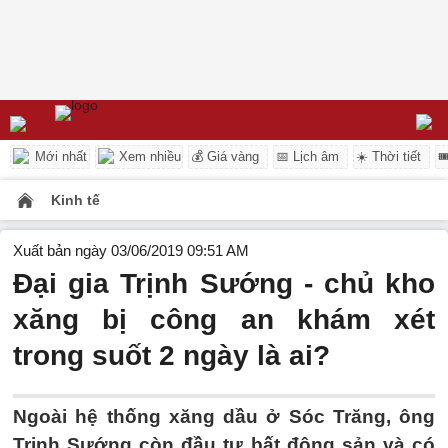
Mới nhất
Xem nhiều
💰 Giá vàng
📅 Lịch âm
☀️ Thời tiết

Kinh tế
Xuất bản ngày 03/06/2019 09:51 AM
Đại gia Trịnh Sướng - chủ kho
xăng bị công an khám xét
trong suốt 2 ngày là ai?
Ngoài hệ thống xăng dầu ở Sóc Trăng, ông
Trịnh Sướng còn đầu tư bất động sản và có