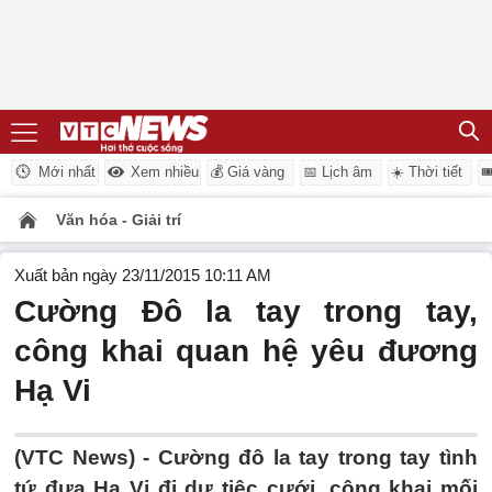
Mới nhất
Xem nhiều
💰 Giá vàng
📅 Lịch âm
☀️ Thời tiết

Văn hóa - Giải trí
Xuất bản ngày 23/11/2015 10:11 AM
Cường Đô la tay trong tay,
công khai quan hệ yêu đương
Hạ Vi
(VTC News) - Cường đô la tay trong tay tình
tứ đưa Hạ Vi đi dự tiệc cưới, công khai mối