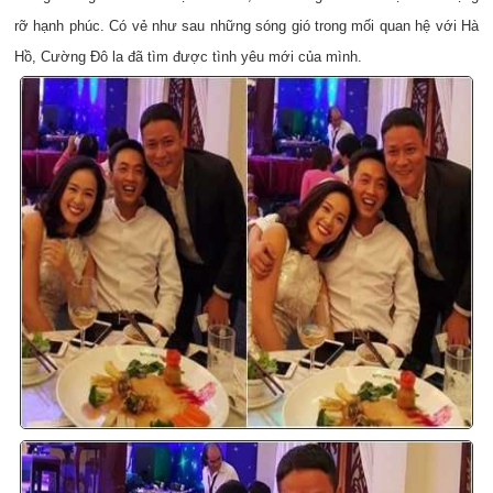
rỡ hạnh phúc. Có vẻ như sau những sóng gió trong mối quan hệ với Hà
Hồ, Cường Đô la đã tìm được tình yêu mới của mình.