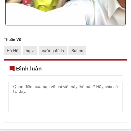
Thuần Vũ
Hà Hồ
hạ vi
cường đô la
Subeo
Bình luận