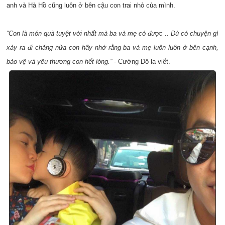
anh và Hà Hồ cũng luôn ở bên cậu con trai nhỏ của mình.
“Con là món quà tuyệt vời nhất mà ba và mẹ có được .. Dù có chuyện gì
xảy ra đi chăng nữa con hãy nhớ rằng ba và mẹ luôn luôn ở bên cạnh,
bảo vệ và yêu thương con hết lòng.”
- Cường Đô la viết.