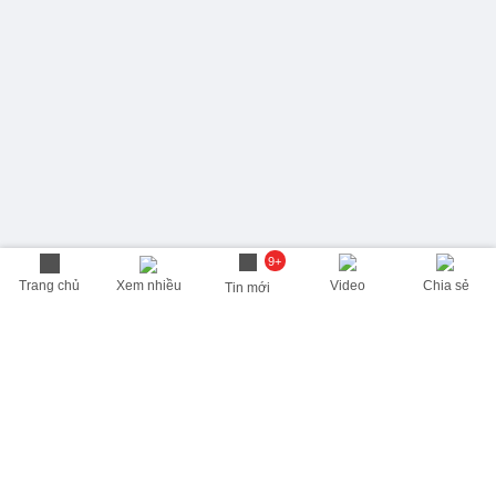
9+
Trang chủ
Xem nhiều
Video
Chia sẻ
Tin mới