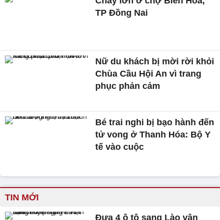
Cháy lớn ở chợ Biên Hòa,
TP Đồng Nai
Nữ du khách bị mời rời khỏi
Chùa Cầu Hội An vì trang
phục phản cảm
Bé trai nghi bị bạo hành đến
tử vong ở Thanh Hóa: Bộ Y
tế vào cuộc
TIN MỚI
Đưa 4 ô tô sang Lào vận