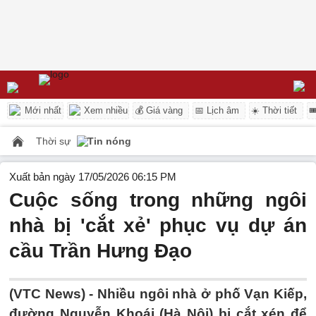
Mới nhất
Xem nhiều
💰 Giá vàng
📅 Lịch âm
☀️ Thời tiết

Thời sự
Tin nóng
Xuất bản ngày 17/05/2026 06:15 PM
Cuộc sống trong những ngôi
nhà bị 'cắt xẻ' phục vụ dự án
cầu Trần Hưng Đạo
(VTC News) -
Nhiều ngôi nhà ở phố Vạn Kiếp,
đường Nguyễn Khoái (Hà Nội) bị cắt xén để