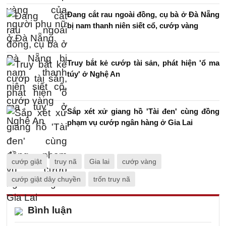
Đang cắt rau ngoài đồng, cụ bà ở Đà Nẵng
bị nam thanh niên siết cổ, cướp vàng
Truy bắt kẻ cướp tài sản, phát hiện 'ổ ma
túy' ở Nghệ An
Sắp xét xử giang hồ 'Tài đen' cùng đồng
phạm vụ cướp ngân hàng ở Gia Lai
cướp giật
truy nã
Gia lai
cướp vàng
cướp giật dây chuyền
trốn truy nã
Bình luận