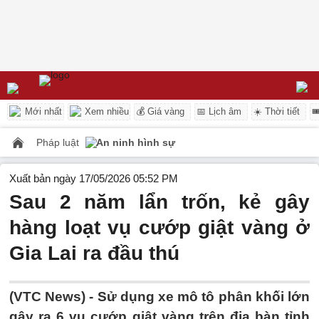
Mới nhất
Xem nhiều
💰 Giá vàng
📅 Lịch âm
☀️ Thời tiết

Pháp luật
An ninh hình sự
Xuất bản ngày 17/05/2026 05:52 PM
Sau 2 năm lẩn trốn, kẻ gây
hàng loạt vụ cướp giật vàng ở
Gia Lai ra đầu thú
(VTC News) -
Sử dụng xe mô tô phân khối lớn
gây ra 6 vụ cướp giật vàng trên địa bàn tỉnh