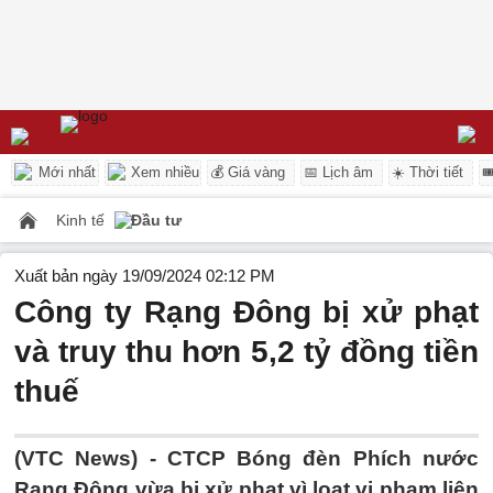
Mới nhất
Xem nhiều
💰 Giá vàng
📅 Lịch âm
☀️ Thời tiết

Kinh tế
Đầu tư
Xuất bản ngày 19/09/2024 02:12 PM
Công ty Rạng Đông bị xử phạt
và truy thu hơn 5,2 tỷ đồng tiền
thuế
(VTC News) -
CTCP Bóng đèn Phích nước
Rạng Đông vừa bị xử phạt vì loạt vi phạm liên