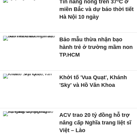
Tin nắng nóng trên 37°C ở
miền Bắc và dự báo thời tiết
Hà Nội 10 ngày
Bảo mẫu thừa nhận bạo
hành trẻ ở trường mầm non
TP.HCM
Khởi tố 'Vua Quạt', Khánh
'Sky' và Hồ Văn Khoa
ACV trao 20 tỷ đồng hỗ trợ
nâng cấp Nghĩa trang liệt sĩ
Việt – Lào