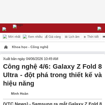
Mới nhất
Xem nhiều
💰 Giá vàng
📅 Lịch âm
☀️ Thời tiết

Khoa học - Công nghệ
Xuất bản ngày 04/06/2026 10:49 AM
Công nghệ 4/6: Galaxy Z Fold 8
Ultra - đột phá trong thiết kế và
hiệu năng
Minh Hoàn
(VTC News) -
Samsung ra mắt Galaxy Z Fold 8