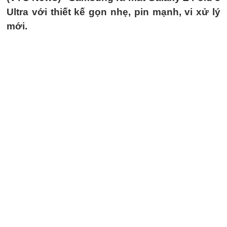
Ultra với thiết kế gọn nhẹ, pin mạnh, vi xử lý
mới.