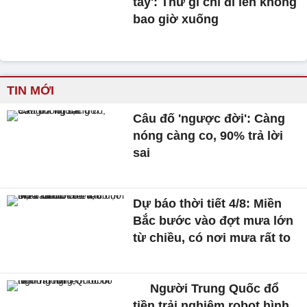
tay': Thứ gì chỉ đi lên không
bao giờ xuống
TIN MỚI
Câu đố 'ngược đời': Càng
nóng càng co, 90% trả lời
sai
Dự báo thời tiết 4/8: Miền
Bắc bước vào đợt mưa lớn
từ chiều, có nơi mưa rất to
Người Trung Quốc đổ
tiền trải nghiệm robot hình