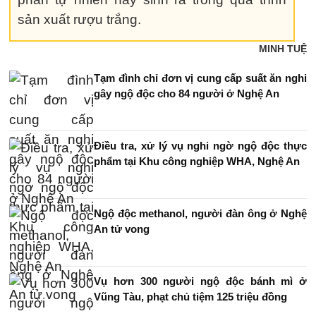
sản xuất rượu trắng.
MINH TUỆ
Tạm đình chỉ đơn vị cung cấp suất ăn nghi
gây ngộ độc cho 84 người ở Nghệ An
Điều tra, xử lý vụ nghi ngờ ngộ độc thực
phẩm tại Khu công nghiệp WHA, Nghệ An
Ngộ độc methanol, người đàn ông ở Nghệ
An tử vong
Vụ hơn 300 người ngộ độc bánh mì ở
Vũng Tàu, phạt chủ tiệm 125 triệu đồng