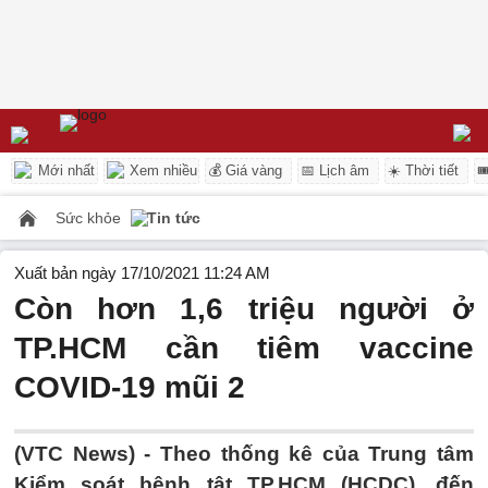
Mới nhất
Xem nhiều
💰 Giá vàng
📅 Lịch âm
☀️ Thời tiết

Sức khỏe
Tin tức
Xuất bản ngày 17/10/2021 11:24 AM
Còn hơn 1,6 triệu người ở
TP.HCM cần tiêm vaccine
COVID-19 mũi 2
(VTC News) -
Theo thống kê của Trung tâm
Kiểm soát bệnh tật TP.HCM (HCDC), đến