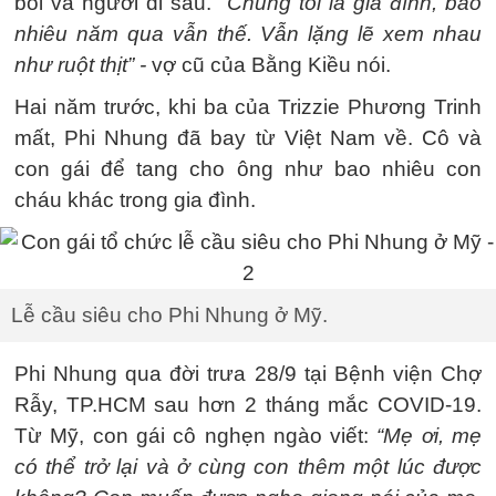
bối và người đi sau.
“Chúng tôi là gia đình, bao
nhiêu năm qua vẫn thế. Vẫn lặng lẽ xem nhau
như ruột thịt” -
vợ cũ của Bằng Kiều nói.
Hai năm trước, khi ba của Trizzie Phương Trinh
mất, Phi Nhung đã bay từ Việt Nam về. Cô và
con gái để tang cho ông như bao nhiêu con
cháu khác trong gia đình.
Lễ cầu siêu cho Phi Nhung ở Mỹ.
Phi Nhung qua đời trưa 28/9 tại Bệnh viện Chợ
Rẫy, TP.HCM sau hơn 2 tháng mắc COVID-19.
Từ Mỹ, con gái cô nghẹn ngào viết:
“Mẹ ơi, mẹ
có thể trở lại và ở cùng con thêm một lúc được