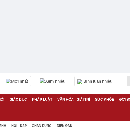
Mới nhất
Xem nhiều
Bình luận nhiều
IỚI
GIÁO DỤC
PHÁP LUẬT
VĂN HÓA - GIẢI TRÍ
SỨC KHỎE
ĐỜI S
 ANH
HỎI - ĐÁP
CHÂN DUNG
DIỄN ĐÀN