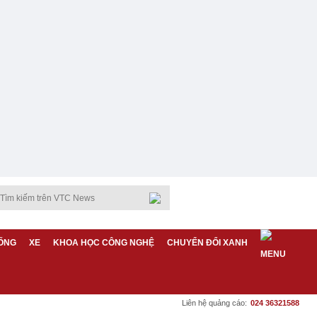
ỐNG
XE
KHOA HỌC CÔNG NGHỆ
CHUYỂN ĐỔI XANH
Liên hệ quảng cáo:
024 36321588