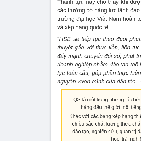
Thành tựu này cho thấy khi đượ
các trường có năng lực lãnh đạo 
trường đại học Việt Nam hoàn t
và xếp hạng quốc tế.
“
HSB sẽ tiếp tục theo đuổi phươ
thuyết gắn với thực tiễn, liên t
đẩy mạnh chuyển đổi số, phát tr
doanh nghiệp nhằm đào tạo thế h
lực toàn cầu, góp phần thực hiện
nguyên vươn mình của dân tộc
”,
QS là một trong những tổ chức
hàng đầu thế giới, nổi tiế
Khác với các bảng xếp hạng thiê
chiều sâu chất lượng thực chấ
đào tạo, nghiên cứu, quản trị 
học, trải ngh