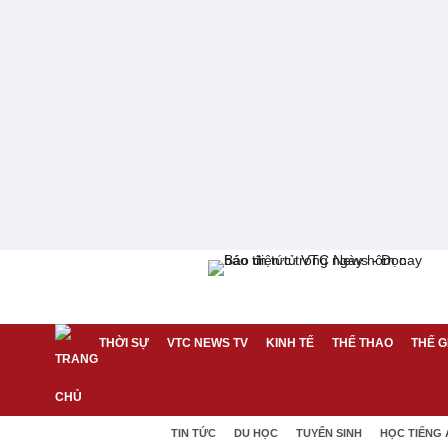
THỜI SỰ
VTC NEWS TV
KINH TẾ
THỂ THAO
THẾ G
TIN TỨC
DU HỌC
TUYỂN SINH
HỌC TIẾNG