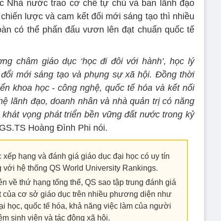
c Nhà nước trao cơ chế tự chủ và ban lãnh đạo
chiến lược và cam kết đổi mới sáng tạo thì nhiều
oàn có thể phấn đấu vươn lên đạt chuẩn quốc tế
ng châm giáo dục ‘học đi đôi với hành’, học lý
ục đổi mới sáng tạo và phụng sự xã hội. Đồng thời
iển khoa học - công nghệ, quốc tế hóa và kết nối
ệ lãnh đạo, doanh nhân và nhà quản trị có năng
 khát vọng phát triển bền vững đất nước trong kỷ
 GS.TS Hoàng Đình Phi nói.
 xếp hạng và đánh giá giáo dục đại học có uy tín
ng với hệ thống QS World University Rankings.
n về thứ hạng tổng thể, QS sao tập trung đánh giá
t của cơ sở giáo dục trên nhiều phương diện như
đại học, quốc tế hóa, khả năng việc làm của người
iệm sinh viên và tác động xã hội.