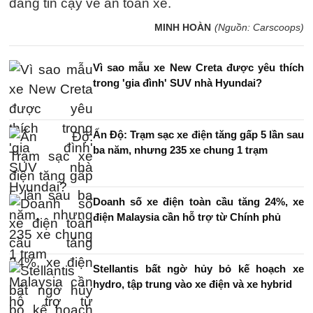
đáng tin cậy về an toàn xe.
MINH HOÀN
(Nguồn: Carscoops)
Vì sao mẫu xe New Creta được yêu thích
trong 'gia đình' SUV nhà Hyundai?
Ấn Độ: Trạm sạc xe điện tăng gấp 5 lần sau
ba năm, nhưng 235 xe chung 1 trạm
Doanh số xe điện toàn cầu tăng 24%, xe
điện Malaysia cần hỗ trợ từ Chính phủ
Stellantis bất ngờ hủy bỏ kế hoạch xe
hydro, tập trung vào xe điện và xe hybrid