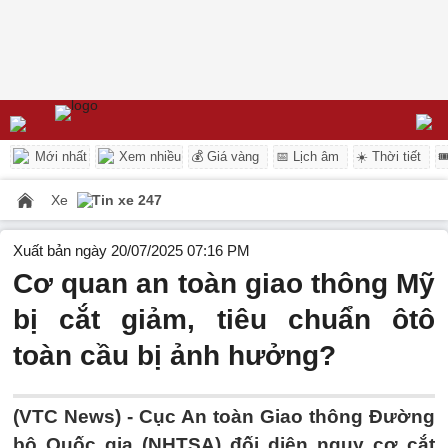
Mới nhất
Xem nhiều
💰 Giá vàng
📅 Lịch âm
☀️ Thời tiết

Xe
Tin xe 247
Xuất bản ngày 20/07/2025 07:16 PM
Cơ quan an toàn giao thông Mỹ
bị cắt giảm, tiêu chuẩn ôtô
toàn cầu bị ảnh hưởng?
(VTC News) -
Cục An toàn Giao thông Đường
bộ Quốc gia (NHTSA) đối diện nguy cơ cắt