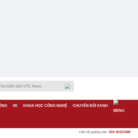
ỐNG
XE
KHOA HỌC CÔNG NGHỆ
CHUYỂN ĐỔI XANH
Liên hệ quảng cáo:
024 36321588