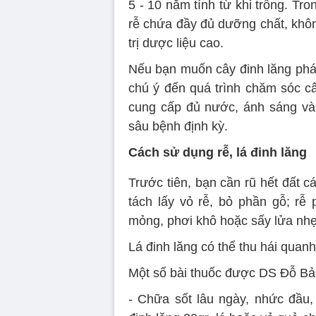
5 - 10 năm tính từ khi trồng. Tro
rễ chứa đầy đủ dưỡng chất, khôn
trị dược liệu cao.
Nếu bạn muốn cây đinh lăng phát 
chú ý đến quá trình chăm sóc câ
cung cấp đủ nước, ánh sáng và
sâu bệnh định kỳ.
Cách sử dụng rễ, lá đinh lăng
Trước tiên, bạn cần rũ hết đất c
tách lấy vỏ rễ, bỏ phần gỗ; rễ 
mỏng, phơi khô hoặc sấy lửa nhẹ
Lá đinh lăng có thể thu hái quan
Một số bài thuốc được DS Đỗ Bảo
- Chữa sốt lâu ngày, nhức đầu,