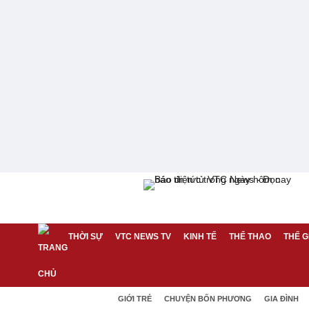
THỜI SỰ
VTC NEWS TV
KINH TẾ
THỂ THAO
THẾ G
GIỚI TRẺ
CHUYỆN BỐN PHƯƠNG
GIA ĐÌNH