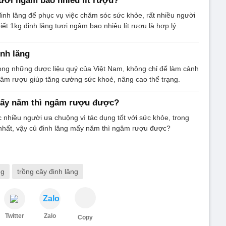
tươi ngâm bao nhiêu lít rượu?
nh lăng để phục vụ việc chăm sóc sức khỏe, rất nhiều người
ết 1kg đinh lăng tươi ngâm bao nhiêu lít rượu là hợp lý.
nh lăng
rong những dược liệu quý của Việt Nam, không chỉ để làm cảnh
gâm rượu giúp tăng cường sức khoẻ, nâng cao thể trạng.
mấy năm thì ngâm rượu được?
 nhiều người ưa chuộng vì tác dụng tốt với sức khỏe, trong
 nhất, vậy củ đinh lăng mấy năm thì ngâm rượu được?
ng
trồng cây đinh lăng
Zalo
Twitter
Zalo
Copy