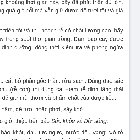
ng khoảng thời gian này, cây đã phát triển đủ lớn,
g quá già cỗi mà vẫn giữ được độ tươi tốt và giá
triển tốt và thu hoạch rễ có chất lượng cao, hãy
y trong suốt thời gian trồng. Đảm bảo cây được
 dinh dưỡng, đồng thời kiểm tra và phòng ngừa
át, cắt bỏ phần gốc thân, rửa sạch. Dùng dao sắc
phụ (rễ con) thì dùng cả. Đem rễ đinh lăng thái
 để giữ mùi thơm và phẩm chất của dược liệu.
h năm, để tươi hoặc phơi, sấy khô.
 giới thiệu trên báo
Sức khỏe và Đời sống
:
 háo khát, đau tức ngực, nước tiểu vàng: Vỏ rễ