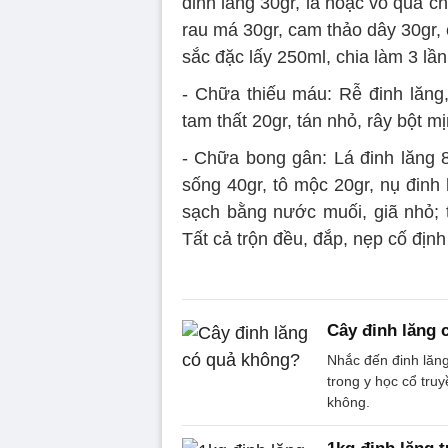
đinh lăng 30gr, lá hoặc vỏ quả cha
rau má 30gr, cam thảo dây 30gr, 
sắc đặc lấy 250ml, chia làm 3 lầ
- Chữa thiếu máu: Rễ đinh lăng, 
tam thất 20gr, tán nhỏ, rây bột m
- Chữa bong gân: Lá đinh lăng 8
sống 40gr, tô mộc 20gr, nụ đinh
sạch bằng nước muối, giã nhỏ; t
Tất cả trộn đều, đắp, nẹp cố định
Cây đinh lăng 
Nhắc đến đinh lăng
trong y học cổ tru
không.