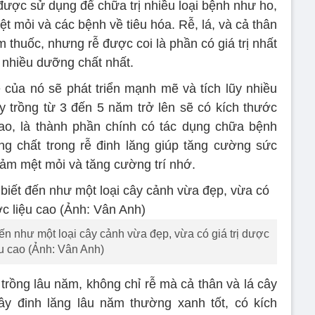
 được sử dụng để chữa trị nhiều loại bệnh như ho,
t mỏi và các bệnh về tiêu hóa. Rễ, lá, và cả thân
 thuốc, nhưng rễ được coi là phần có giá trị nhất
 nhiều dưỡng chất nhất.
ễ của nó sẽ phát triển mạnh mẽ và tích lũy nhiều
y trồng từ 3 đến 5 năm trở lên sẽ có kích thước
ao, là thành phần chính có tác dụng chữa bệnh
ng chất trong rễ đinh lăng giúp tăng cường sức
iảm mệt mỏi và tăng cường trí nhớ.
ến như một loại cây cảnh vừa đẹp, vừa có giá trị dược
ệu cao (Ảnh: Vân Anh)
trồng lâu năm, không chỉ rễ mà cả thân và lá cây
ây đinh lăng lâu năm thường xanh tốt, có kích