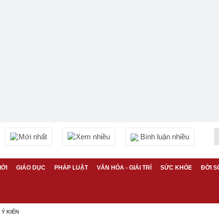
Mới nhất
Xem nhiều
Bình luận nhiều
IỚI
GIÁO DỤC
PHÁP LUẬT
VĂN HÓA - GIẢI TRÍ
SỨC KHỎE
ĐỜI S
Ý KIẾN