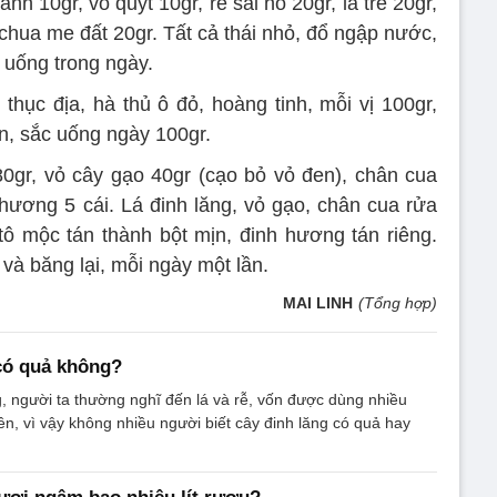
nh 10gr, vỏ quýt 10gr, rễ sài hồ 20gr, lá tre 20gr,
chua me đất 20gr. Tất cả thái nhỏ, đổ ngập nước,
n uống trong ngày.
thục địa, hà thủ ô đỏ, hoàng tinh, mỗi vị 100gr,
ịn, sắc uống ngày 100gr.
0gr, vỏ cây gạo 40gr (cạo bỏ vỏ đen), chân cua
 hương 5 cái. Lá đinh lăng, vỏ gạo, chân cua rửa
ô mộc tán thành bột mịn, đinh hương tán riêng.
 và băng lại, mỗi ngày một lần.
MAI LINH
(Tổng hợp)
có quả không?
, người ta thường nghĩ đến lá và rễ, vốn được dùng nhiều
yền, vì vậy không nhiều người biết cây đinh lăng có quả hay