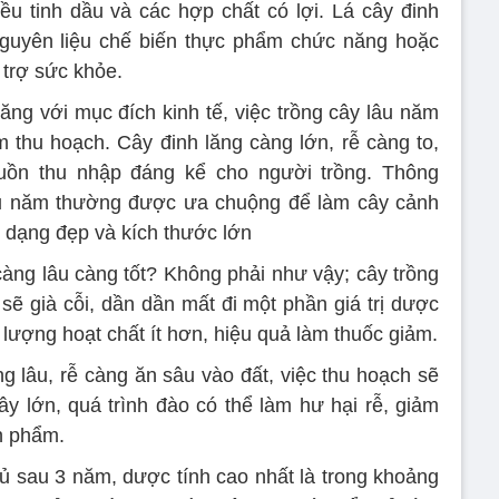
u tinh dầu và các hợp chất có lợi. Lá cây đinh
nguyên liệu chế biến thực phẩm chức năng hoặc
 trợ sức khỏe.
ăng với mục đích kinh tế, việc trồng cây lâu năm
m thu hoạch. Cây đinh lăng càng lớn, rễ càng to,
uồn thu nhập đáng kể cho người trồng. Thông
âu năm thường được ưa chuộng để làm cây cảnh
h dạng đẹp và kích thước lớn
 càng lâu càng tốt? Không phải như vậy; cây trồng
sẽ già cỗi, dần dần mất đi một phần giá trị dược
 lượng hoạt chất ít hơn, hiệu quả làm thuốc giảm.
g lâu, rễ càng ăn sâu vào đất, việc thu hoạch sẽ
ây lớn, quá trình đào có thể làm hư hại rễ, giảm
n phẩm.
củ sau 3 năm, dược tính cao nhất là trong khoảng