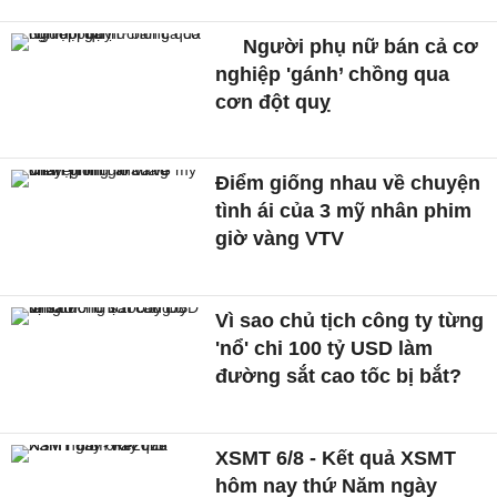
Người phụ nữ bán cả cơ
nghiệp 'gánh’ chồng qua
cơn đột quỵ
Điểm giống nhau về chuyện
tình ái của 3 mỹ nhân phim
giờ vàng VTV
Vì sao chủ tịch công ty từng
'nổ' chi 100 tỷ USD làm
đường sắt cao tốc bị bắt?
XSMT 6/8 - Kết quả XSMT
hôm nay thứ Năm ngày