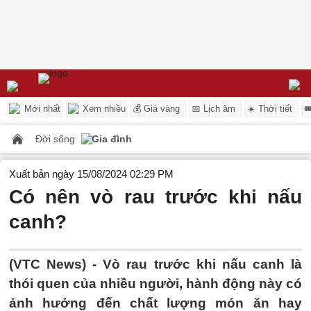
Mới nhất
Xem nhiều
💰 Giá vàng
📅 Lịch âm
☀️ Thời tiết

Đời sống
Gia đình
Xuất bản ngày 15/08/2024 02:29 PM
Có nên vò rau trước khi nấu
canh?
(VTC News) -
Vò rau trước khi nấu canh là
thói quen của nhiều người, hành động này có
ảnh hưởng đến chất lượng món ăn hay