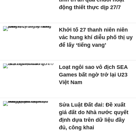
động thiết thực dịp 27/7
Khởi tố 27 thanh niên niên
vác hung khí diễu phố thị uy
để lấy ‘tiếng vang’
Loạt ngôi sao vô địch SEA
Games bất ngờ trở lại U23
Việt Nam
Sửa Luật Đất đai: Đề xuất
giá đất do Nhà nước quyết
định dựa trên dữ liệu đầy
đủ, công khai