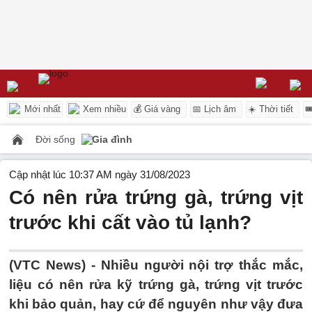
Mới nhất
Xem nhiều
💰 Giá vàng
📅 Lịch âm
☀️ Thời tiết

Đời sống
Gia đình
Cập nhật lúc 10:37 AM ngày 31/08/2023
Có nên rửa trứng gà, trứng vịt
trước khi cất vào tủ lạnh?
(VTC News) -
Nhiều người nội trợ thắc mắc,
liệu có nên rửa kỹ trứng gà, trứng vịt trước
khi bảo quản, hay cứ để nguyên như vậy đưa