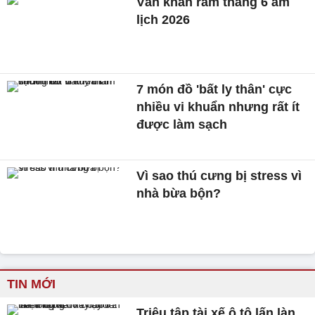
Văn khấn rằm tháng 6 âm
lịch 2026
7 món đồ 'bất ly thân' cực
nhiều vi khuẩn nhưng rất ít
được làm sạch
Vì sao thú cưng bị stress vì
nhà bừa bộn?
TIN MỚI
Triệu tập tài xế ô tô lấn làn