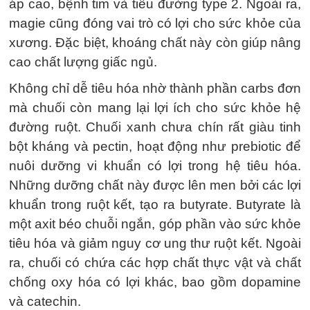
áp cao, bệnh tim và tiểu đường type 2. Ngoài ra,
magie cũng đóng vai trò có lợi cho sức khỏe của
xương. Đặc biệt, khoáng chất này còn giúp nâng
cao chất lượng giấc ngủ.
Không chỉ dễ tiêu hóa nhờ thành phần carbs đơn
mà chuối còn mang lại lợi ích cho sức khỏe hệ
đường ruột. Chuối xanh chưa chín rất giàu tinh
bột kháng và pectin, hoạt động như prebiotic để
nuôi dưỡng vi khuẩn có lợi trong hệ tiêu hóa.
Những dưỡng chất này được lên men bởi các lợi
khuẩn trong ruột kết, tạo ra butyrate. Butyrate là
một axit béo chuỗi ngắn, góp phần vào sức khỏe
tiêu hóa và giảm nguy cơ ung thư ruột kết. Ngoài
ra, chuối có chứa các hợp chất thực vật và chất
chống oxy hóa có lợi khác, bao gồm dopamine
và catechin.