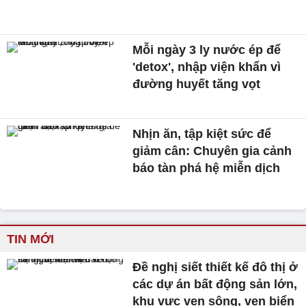
Mỗi ngày 3 ly nước ép để
'detox', nhập viện khẩn vì
đường huyết tăng vọt
Nhịn ăn, tập kiệt sức để
giảm cân: Chuyên gia cảnh
báo tàn phá hệ miễn dịch
TIN MỚI
Đề nghị siết thiết kế đô thị ở
các dự án bất động sản lớn,
khu vực ven sông, ven biển