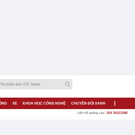
ỐNG
XE
KHOA HỌC CÔNG NGHỆ
CHUYỂN ĐỔI XANH
Liên hệ quảng cáo:
024 36321588