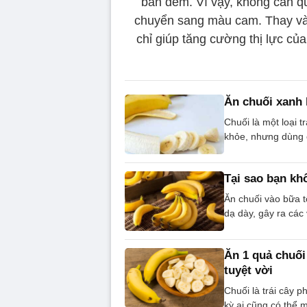
ban đêm. Vì vậy, không cần q
chuyển sang màu cam. Thay vào
chỉ giúp tăng cường thị lực của
Ăn chuối xanh 
Chuối là một loại t
khỏe, nhưng dùng 
Tại sao bạn kh
Ăn chuối vào bữa t
dạ dày, gây ra các 
Ăn 1 quả chuối 
tuyệt vời
Chuối là trái cây 
kỳ ai cũng có thể 