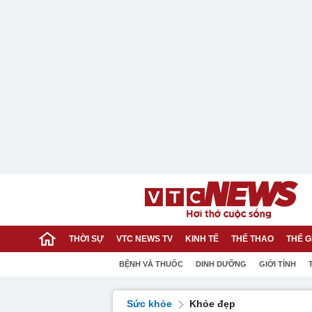
THỜI SỰ
VTC NEWS TV
KINH TẾ
THỂ THAO
THẾ G
BỆNH VÀ THUỐC
DINH DƯỠNG
GIỚI TÍNH
Sức khỏe
Khỏe đẹp