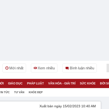
Mới nhất
Xem nhiều
Bình luận nhiều
IỚI
GIÁO DỤC
PHÁP LUẬT
VĂN HÓA - GIẢI TRÍ
SỨC KHỎE
ĐỜI S
TIN TỨC
TƯ VẤN
KHỎE ĐẸP
Xuất bản ngày 15/02/2023 10:40 AM