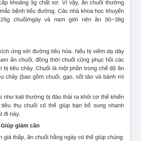
cấp khoảng 3g chất xơ. Vì vậy, ăn chuối thường
n mắc bệnh tiểu đường. Các nhà khoa học khuyến
25g chuối/ngày và nam giới nên ăn 30−38g
kích ứng với đường tiêu hóa. Nếu bị viêm dạ dày
quen ăn chuối, đồng thời chuối cũng phục hồi các
 bị tiêu chảy. Chuối là một phần trong chế độ ăn
u chảy (bao gồm chuối, gạo, sốt táo và bánh mì
ải như kali thường bị đào thải ra khỏi cơ thể khiến
 tiêu thụ chuối có thể giúp bạn bổ sung nhanh
 đi này.
Giúp giảm cân
h giá thấp, ăn chuối hằng ngày có thể giúp chúng