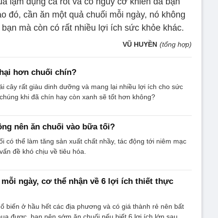
uá lạm dụng cà rốt và có nguy cơ khiến da bạn
 đó, cần ăn một quả chuối mỗi ngày, nó không
 bạn mà còn có rất nhiều lợi ích sức khỏe khác.
VŨ HUYỀN
(tổng hợp)
hại hơn chuối chín?
rái cây rất giàu dinh dưỡng và mang lại nhiều lợi ích cho sức
chúng khi đã chín hay còn xanh sẽ tốt hơn không?
ông nên ăn chuối vào bữa tối?
ối có thể làm tăng sản xuất chất nhầy, tác động tới niêm mạc
vấn đề khó chịu về tiêu hóa.
mỗi ngày, cơ thể nhận về 6 lợi ích thiết thực
phổ biến ở hầu hết các địa phương và có giá thành rẻ nên bất
mua được, bạn nên sớm ăn chuối nếu biết 6 lợi ích lớn sau