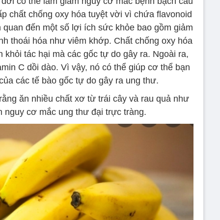
u đời có thể làm giảm nguy cơ mắc bệnh bạch cầu
p chất chống oxy hóa tuyệt vời vì chứa flavonoid
n quan đến một số lợi ích sức khỏe bao gồm giảm
nh thoái hóa như viêm khớp. Chất chống oxy hóa
 khỏi tác hại mà các gốc tự do gây ra. Ngoài ra,
min C dồi dào. Vì vậy, nó có thể giúp cơ thể bạn
của các tế bào gốc tự do gây ra ung thư.
ằng ăn nhiều chất xơ từ trái cây và rau quả như
m nguy cơ mắc ung thư đại trực tràng.