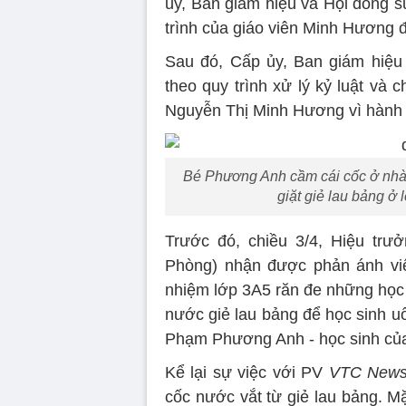
ủy, Ban giám hiệu và Hội đồng s
trình của giáo viên Minh Hương đ
Sau đó, Cấp ủy, Ban giám hiệu
theo quy trình xử lý kỷ luật và
Nguyễn Thị Minh Hương vì hành vi
Bé Phương Anh cầm cái cốc ở nhà 
giặt giẻ lau bảng ở 
Trước đó, chiều 3/4, Hiệu tr
Phòng) nhận được phản ánh vi
nhiệm lớp 3A5 răn đe những học 
nước giẻ lau bảng để học sinh u
Phạm Phương Anh - học sinh của
Kể lại sự việc với PV
VTC New
cốc nước vắt từ giẻ lau bảng. 