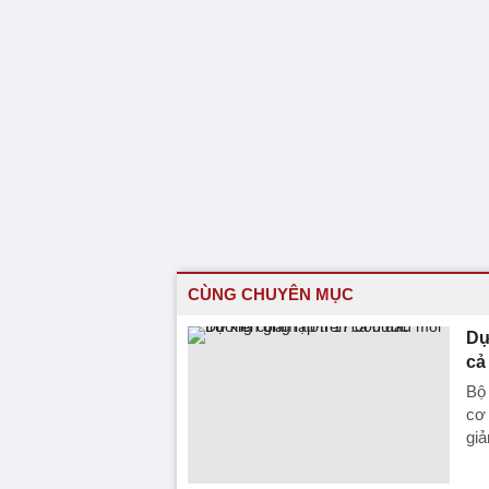
CÙNG CHUYÊN MỤC
Dự
cả
Bộ 
cơ 
gi