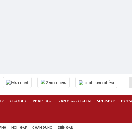
Mới nhất
Xem nhiều
Bình luận nhiều
IỚI
GIÁO DỤC
PHÁP LUẬT
VĂN HÓA - GIẢI TRÍ
SỨC KHỎE
ĐỜI S
 ANH
HỎI - ĐÁP
CHÂN DUNG
DIỄN ĐÀN