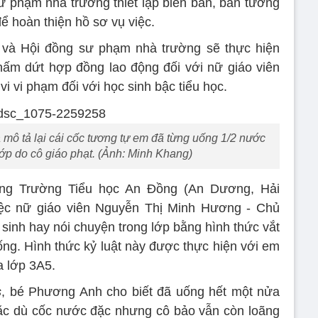
ư phạm nhà trường thiết lập biên bản, bản tường
ể hoàn thiện hồ sơ vụ việc.
 và Hội đồng sư phạm nhà trường sẽ thực hiện
 chấm dứt hợp đồng lao động đối với nữ giáo viên
 vi phạm đối với học sinh bậc tiểu học.
mô tả lại cái cốc tương tự em đã từng uống 1/2 nước
lớp do cô giáo phạt. (Ảnh: Minh Khang)
ưởng Trường Tiểu học An Đồng (An Dương, Hải
ệc nữ giáo viên Nguyễn Thị Minh Hương - Chủ
sinh hay nói chuyện trong lớp bằng hình thức vắt
ống. Hình thức kỷ luật này được thực hiện với em
 lớp 3A5.
s
, bé Phương Anh cho biết đã uống hết một nửa
Mặc dù cốc nước đặc nhưng cô bảo vẫn còn loãng