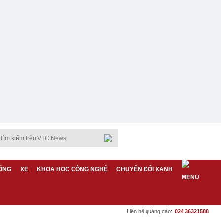
ỐNG
XE
KHOA HỌC CÔNG NGHỆ
CHUYỂN ĐỔI XANH
Liên hệ quảng cáo:
024 36321588