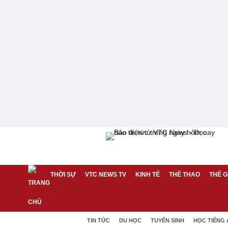
THỜI SỰ
VTC NEWS TV
KINH TẾ
THỂ THAO
THẾ G
TIN TỨC
DU HỌC
TUYỂN SINH
HỌC TIẾNG