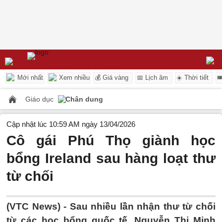
Mới nhất
Xem nhiều
💰 Giá vàng
📅 Lịch âm
☀️ Thời tiết

Giáo dục
Chân dung
Cập nhật lúc 10:59 AM ngày 13/04/2026
Cô gái Phú Thọ giành học
bổng Ireland sau hàng loạt thư
từ chối
(VTC News) -
Sau nhiều lần nhận thư từ chối
từ các học bổng quốc tế, Nguyễn Thị Minh