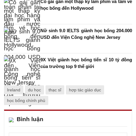
Cô gái gần một thập kỷ làm phim và tấm vé
học bổng đến Hollywood
Nữ sinh 9.0 IELTS giành học bổng 204.000
USD đến Viện Công nghệ New Jersey
9X Việt giành học bổng tiến sĩ 10 tỷ đồng
của trường top 9 thế giới
Ireland
du học
thạc sĩ
hợp tác giáo dục
học bổng chính phủ
Bình luận