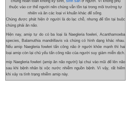
chúng hoàn toàn không ký sinh,
sinh sản
ở người. Vì không phụ
thuộc vào cơ thể người nên chúng vẫn tồn tại trong môi trường tự
nhiên và ăn các loại vi khuẩn khác để sống.
Chúng được phát hiện ở người là do lạc chỗ, nhưng để tồn tại buộc
chúng phải ăn não.
Hiện nay, amip tự do có ba loại là Naegleria fowleri, Acanthamoeba
species, Balamuthia mandrillavis và chúng có hình dạng khác nhau.
Nếu amip Naegleria fowleri tấn công não ở người khỏe mạnh thì hai
loại amip còn lại chủ yếu tấn công não của người suy giảm miễn dịch.
mip Naegleria fowleri (amip ăn não người) lại chui vào mũi để lên não
sau khi bệnh nhân bị xộc nước nhiễm nguồn bệnh. Vì vậy, rất hiếm
khi xảy ra tình trạng nhiễm amip này.