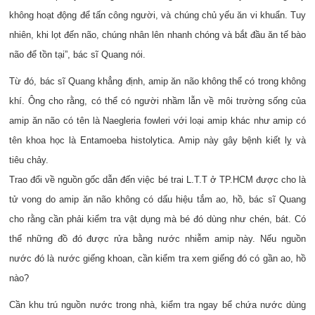
không hoạt động để tấn công người, và chúng chủ yếu ăn vi khuẩn. Tuy
nhiên, khi lọt đến não, chúng nhân lên nhanh chóng và bắt đầu ăn tế bào
não để tồn tại”, bác sĩ Quang nói.
Từ đó, bác sĩ Quang khẳng định, amip ăn não không thể có trong không
khí. Ông cho rằng, có thể có người nhầm lẫn về môi trường sống của
amip ăn não có tên là Naegleria fowleri với loại amip khác như amip có
tên khoa học là Entamoeba histolytica. Amip này gây bệnh kiết lỵ và
tiêu chảy.
Trao đổi về nguồn gốc dẫn đến việc bé trai L.T.T ở TP.HCM được cho là
tử vong do amip ăn não không có dấu hiệu tắm ao, hồ, bác sĩ Quang
cho rằng cần phải kiểm tra vật dụng mà bé đó dùng như chén, bát. Có
thể những đồ đó được rửa bằng nước nhiễm amip này. Nếu nguồn
nước đó là nước giếng khoan, cần kiểm tra xem giếng đó có gần ao, hồ
nào?
Cần khu trú nguồn nước trong nhà, kiểm tra ngay bể chứa nước dùng