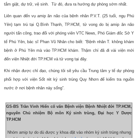
tắm giặt, dự trữ, vệ sinh. Từ đó, đưa ra hướng dự phòng sớm nhất.
Liên quan đến vụ amip ăn não của bệnh nhân P.V.T. (25 tuổi, ngụ Phú
Yên) tạm trú tại Q.Bình Thạnh, TP.HCM, tử vong do bị amip ăn não
người tấn công, trao đổi với phóng viên VTC News, Phó Giám đốc Sở Y
tế Phú Yên, bác sĩ Phan Vũ Nhân cho biết: “Bệnh nhân T. không khám
bệnh ở Phú Yên mà vào TP.HCM khám. Thậm chí đã đi vài viện mới
đến viện Nhiệt đới TP.HCM và tử vong tại đây.
Khi nhận được chỉ đạo, chúng tôi sẽ yêu cầu Trung tâm y tế dự phòng
phối hợp với viện Sốt rét ký sinh trùng Quy Nhơn để kiểm tra nguồn
nước ở nơi bệnh nhân này sống”.
GS-BS Trần Vinh Hiển cố vấn Bệnh viện Bệnh Nhiệt đới TP.HCM,
nguyên Chủ nhiệm Bộ môn Ký sinh trùng, Đại học Y Dược
TP.HCM
Nhóm amip tự do dù được y khoa đặt vào nhóm ký sinh trùng nhưng