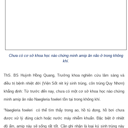
Chưa có cơ sở khoa học nào chứng minh amip ăn não ở trong không
khí.
ThS. BS Huỳnh Hồng Quang, Trưởng khoa nghiên cứu lâm sàng và
điều trị bệnh nhiệt đới (Viện Sốt rét ký sinh trùng, côn trùng Quy Nhơn)
khẳng định: Từ trước đến nay, chưa có một cơ sở khoa học nào chứng
minh amip ăn não Naegleria fowleri tồn tại trong không khí.
“Naegleria fowleri có thể tìm thấy trong ao, hồ tù đọng, hồ bơi chưa
được xử lý đúng cách hoặc nước máy nhiễm khuẩn. Đặc biệt ở nhiệt
độ ấm, amip này sẽ sống rất tốt. Cần ghi nhận là loại ký sinh trùng này