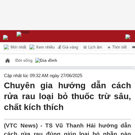
Mới nhất
Xem nhiều
💰 Giá vàng
📅 Lịch âm
☀️ Thời tiết

Đời sống
Gia đình
Cập nhật lúc 09:32 AM ngày 27/06/2025
Chuyên gia hướng dẫn cách
rửa rau loại bỏ thuốc trừ sâu,
chất kích thích
(VTC News) -
TS Vũ Thanh Hải hướng dẫn
cách rửa rau đúng giúp loại bỏ phần nào