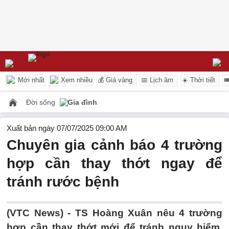
Mới nhất
Xem nhiều
💰 Giá vàng
📅 Lịch âm
☀️ Thời tiết

Đời sống
Gia đình
Xuất bản ngày 07/07/2025 09:00 AM
Chuyên gia cảnh báo 4 trường
hợp cần thay thớt ngay để
tránh rước bệnh
(VTC News) -
TS Hoàng Xuân nêu 4 trường
hợp cần thay thớt mới để tránh nguy hiểm,