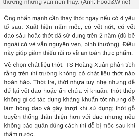
thường nhưng vẫn nên thay. (Ảnh: Food&Wine)
Ông nhấn mạnh cần thay thớt ngay nếu có 4 yếu
tố sau: Xuất hiện nấm mốc, có vết nứt, có vết
dao sâu hoặc thớt đã sử dụng trên 2 năm (dù bề
ngoài có vẻ vẫn nguyên vẹn, bình thường). Điều
này giúp giảm thiểu rủi ro về an toàn thực phẩm.
Về chọn chất liệu thớt, TS Hoàng Xuân phân tích
rằng trên thị trường không có chất liệu thớt nào
hoàn hảo. Thớt tre, thớt nhựa tuy nhẹ nhưng dễ
để lại vết dao hoặc ẩn chứa vi khuẩn; thớt thép
không gỉ có tác dụng kháng khuẩn tốt nhưng dễ
làm hỏng dao và gây trượt khi sử dụng; thớt gỗ
truyền thống thân thiện hơn với dao nhưng nếu
không bảo quản đúng cách thì dễ bị mốc sau khi
thấm nước.