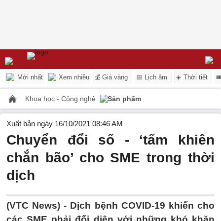
Mới nhất
Xem nhiều
💰 Giá vàng
📅 Lịch âm
☀️ Thời tiết

Khoa học - Công nghệ
Sản phẩm
Xuất bản ngày 16/10/2021 08:46 AM
Chuyển đổi số - ‘tấm khiên
chắn bão’ cho SME trong thời
dịch
(VTC News) -
Dịch bệnh COVID-19 khiến cho
các SME phải đối diện với những khó khăn