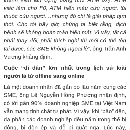
việc làm cho F0, ATM hiến máu cứu người, túi
thuốc cứu người,…nhưng đó chỉ là giải pháp tạm
thời. Cho tới bây giờ, chúng ta biết rằng, dịch
bệnh sẽ không hoàn toàn biến mất. Vì vậy, tất cả
phải thay đổi, phải thích nghi thì mới có thể tồn
tại được, các SME không ngoại lệ
”, ông Trần Anh
Vương khẳng định.
Cuộc “di dân” lớn nhất trong lịch sử loài
người là từ offline sang online
Là một doanh nhân đã gắn bó lâu năm cùng các
SME, ông Lê Nguyễn Hồng Phương nhận định,
có tới gần 90% doanh nghiệp SME tại Việt Nam
vẫn mang tính chất tự phát. Vì vậy, khi “bão” đến,
đa phần các doanh nghiệp đều nằm trong thế bị
động, bị dồn ép và dễ bị quật ngã. Lúc này,