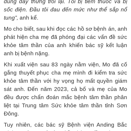
dùng dây thừng trói lại. Tôi bị tiêm thuốc và bị
sốc điện. Đầu tôi đau đến mức như thể sắp nổ
tung”,
anh kể.
Mo cho biết, sau khi đọc các hồ sơ bệnh án, anh
phát hiện cha mẹ đã phóng đại các vấn đề sức
khỏe tâm thần của anh khiến bác sỹ kết luận
anh bị bệnh nặng.
Khi xuất viện sau 83 ngày nằm viện, Mo đã cố
gắng thuyết phục cha mẹ mình đi kiểm tra sức
khỏe tâm thần với hy vọng họ mất quyền giám
sát anh. Đến năm 2023, cả bố và mẹ của Mo
đều được chẩn đoán mắc bệnh tâm thần phân
liệt tại Trung tâm Sức khỏe tâm thần tỉnh Sơn
Đông.
Tuy nhiên, các bác sỹ Bệnh viện Anding Bắc