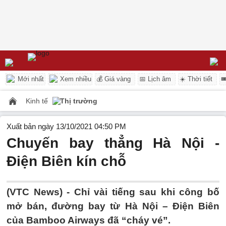
Mới nhất
Xem nhiều
💰 Giá vàng
📅 Lịch âm
☀️ Thời tiết

Kinh tế
Thị trường
Xuất bản ngày 13/10/2021 04:50 PM
Chuyến bay thẳng Hà Nội -
Điện Biên kín chỗ
(VTC News) -
Chỉ vài tiếng sau khi công bố
mở bán, đường bay từ Hà Nội – Điện Biên
của Bamboo Airways đã “cháy vé”.