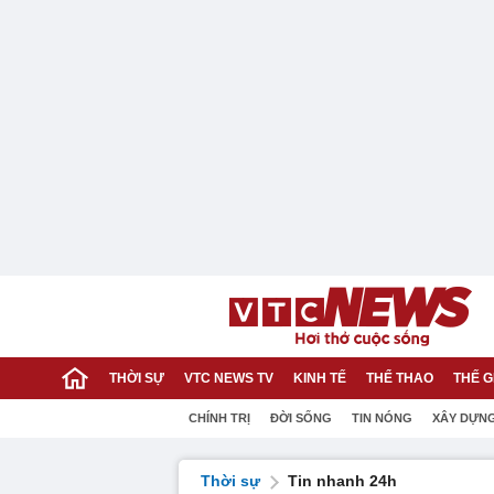
THỜI SỰ
VTC NEWS TV
KINH TẾ
THỂ THAO
THẾ G
CHÍNH TRỊ
ĐỜI SỐNG
TIN NÓNG
XÂY DỰN
Thời sự
Tin nhanh 24h