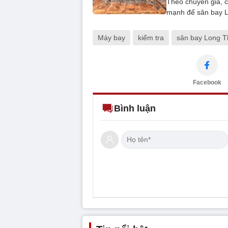
Theo chuyên gia, c
mạnh để sân bay L
Máy bay
kiểm tra
sân bay Long 
Facebook
Bình luận