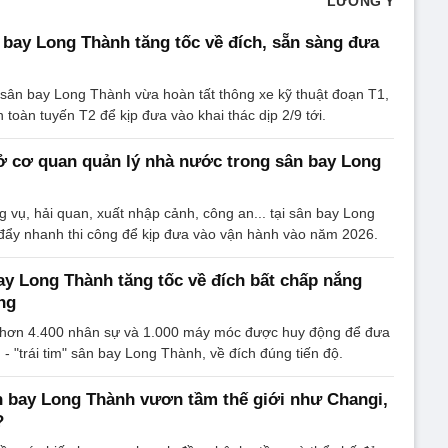
LƯƠNG Ý
bay Long Thành tăng tốc về đích, sẵn sàng đưa
sân bay Long Thành vừa hoàn tất thông xe kỹ thuật đoạn T1,
 toàn tuyến T2 để kịp đưa vào khai thác dịp 2/9 tới.
ở cơ quan quản lý nhà nước trong sân bay Long
g vụ, hải quan, xuất nhập cảnh, công an... tại sân bay Long
ẩy nhanh thi công để kịp đưa vào vận hành vào năm 2026.
bay Long Thành tăng tốc về đích bất chấp nắng
ng
ợi, hơn 4.400 nhân sự và 1.000 máy móc được huy động để đưa
- "trái tim" sân bay Long Thành, về đích đúng tiến độ.
 bay Long Thành vươn tầm thế giới như Changi,
?