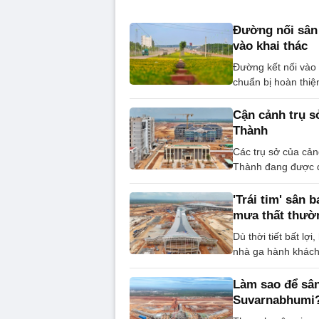
Đường nối sân 
vào khai thác
Đường kết nối vào 
chuẩn bị hoàn thiện
Cận cảnh trụ s
Thành
Các trụ sở của cản
Thành đang được đ
'Trái tim' sân 
mưa thất thườ
Dù thời tiết bất l
nhà ga hành khách 
Làm sao để sân
Suvarnabhumi