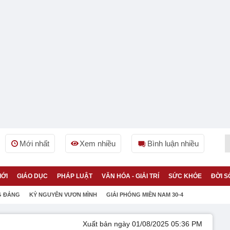
Mới nhất
Xem nhiều
Bình luận nhiều
IỚI
GIÁO DỤC
PHÁP LUẬT
VĂN HÓA - GIẢI TRÍ
SỨC KHỎE
ĐỜI S
G ĐẢNG
KỶ NGUYÊN VƯƠN MÌNH
GIẢI PHÓNG MIỀN NAM 30-4
Xuất bản ngày 01/08/2025 05:36 PM