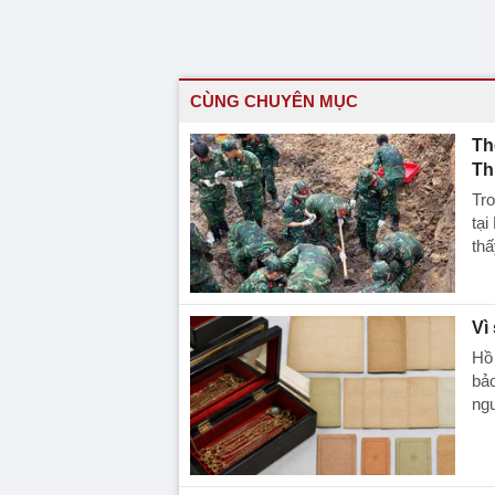
CÙNG CHUYÊN MỤC
Th
Th
Tro
tại
thấ
Vì
Hồ 
bảo
ngư