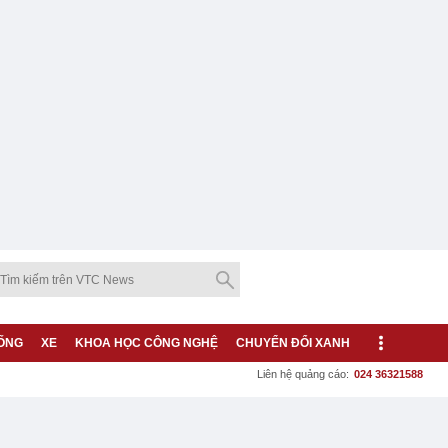
ỐNG
XE
KHOA HỌC CÔNG NGHỆ
CHUYỂN ĐỔI XANH
Liên hệ quảng cáo:
024 36321588