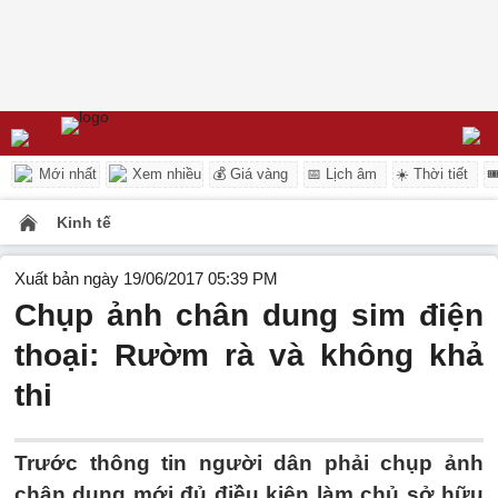
Mới nhất
Xem nhiều
💰 Giá vàng
📅 Lịch âm
☀️ Thời tiết

Kinh tế
Xuất bản ngày 19/06/2017 05:39 PM
Chụp ảnh chân dung sim điện
thoại: Rườm rà và không khả
thi
Trước thông tin người dân phải chụp ảnh
chân dung mới đủ điều kiện làm chủ sở hữu