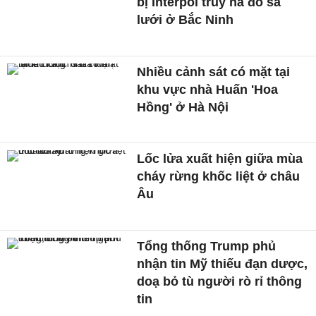
bị Interpol truy nã đỏ sa
lưới ở Bắc Ninh
Nhiều cảnh sát có mặt tại
khu vực nhà Huấn 'Hoa
Hồng' ở Hà Nội
Lốc lửa xuất hiện giữa mùa
cháy rừng khốc liệt ở châu
Âu
Tổng thống Trump phủ
nhận tin Mỹ thiếu đạn dược,
doạ bỏ tù người rò rỉ thông
tin