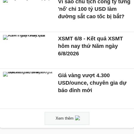
Vì sao chủ tịch công ty từng
'nổ' chi 100 tỷ USD làm
đường sắt cao tốc bị bắt?
XSMT 6/8 - Kết quả XSMT
hôm nay thứ Năm ngày
6/8/2026
Giá vàng vượt 4.300
USD/ounce, chuyên gia dự
báo đỉnh mới
Xem thêm