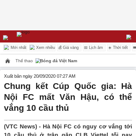
Mới nhất
Xem nhiều
💰 Giá vàng
📅 Lịch âm
☀️ Thời tiết

Thể thao
Bóng đá Việt Nam
Xuất bản ngày 20/09/2020 07:27 AM
Chung kết Cúp Quốc gia: Hà
Nội FC mất Văn Hậu, có thể
vắng 10 cầu thủ
(VTC News) -
Hà Nội FC có nguy cơ vắng tới
10 cầu thủ ở trận gặp CLB Viettel tối nay