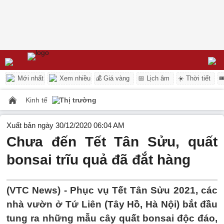
Mới nhất
Xem nhiều
💰 Giá vàng
📅 Lịch âm
☀️ Thời tiết

Kinh tế
Thị trường
Xuất bản ngày 30/12/2020 06:04 AM
Chưa đến Tết Tân Sửu, quất
bonsai trĩu quả đã đắt hàng
(VTC News) -
Phục vụ Tết Tân Sửu 2021, các
nhà vườn ở Tứ Liên (Tây Hồ, Hà Nội) bắt đầu
tung ra những mẫu cây quất bonsai độc đáo,