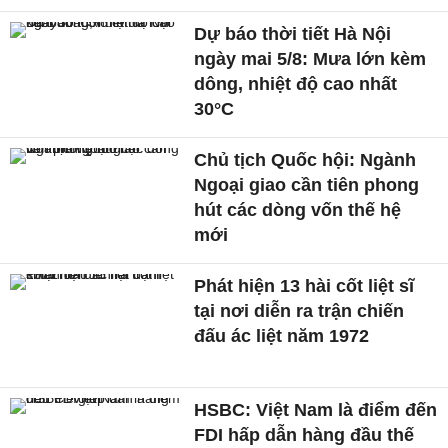
Dự báo thời tiết Hà Nội
ngày mai 5/8: Mưa lớn kèm
dông, nhiệt độ cao nhất
30°C
Chủ tịch Quốc hội: Ngành
Ngoại giao cần tiên phong
hút các dòng vốn thế hệ
mới
Phát hiện 13 hài cốt liệt sĩ
tại nơi diễn ra trận chiến
đấu ác liệt năm 1972
HSBC: Việt Nam là điểm đến
FDI hấp dẫn hàng đầu thế