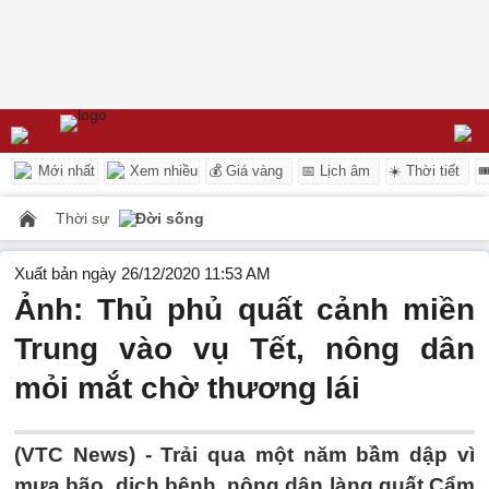
Mới nhất
Xem nhiều
💰 Giá vàng
📅 Lịch âm
☀️ Thời tiết

Thời sự
Đời sống
Xuất bản ngày 26/12/2020 11:53 AM
Ảnh: Thủ phủ quất cảnh miền
Trung vào vụ Tết, nông dân
mỏi mắt chờ thương lái
(VTC News) -
Trải qua một năm bầm dập vì
mưa bão, dịch bệnh, nông dân làng quất Cẩm