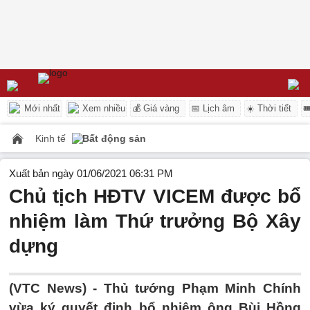
Mới nhất
Xem nhiều
💰 Giá vàng
📅 Lịch âm
☀️ Thời tiết

Kinh tế
Bất động sản
Xuất bản ngày 01/06/2021 06:31 PM
Chủ tịch HĐTV VICEM được bổ
nhiệm làm Thứ trưởng Bộ Xây
dựng
(VTC News) -
Thủ tướng Phạm Minh Chính
vừa ký quyết định bổ nhiệm ông Bùi Hồng