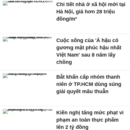
Chi tiết nhà ở xã hội mới tại
Hà Nội, giá hơn 28 triệu
đồng/m²
Cuộc sống của 'Á hậu có
gương mặt phúc hậu nhất
Việt Nam' sau 8 năm lấy
chồng
Bắt khẩn cấp nhóm thanh
niên ở TP.HCM dùng súng
giải quyết mâu thuẫn
Kiến nghị tăng mức phạt vi
phạm an toàn thực phẩm
lên 2 tỷ đồng