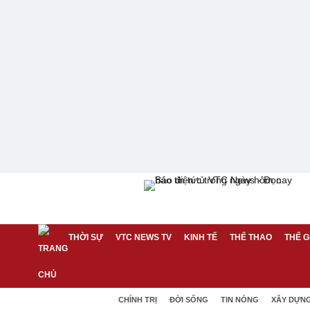
THỜI SỰ
VTC NEWS TV
KINH TẾ
THỂ THAO
THẾ G
CHÍNH TRỊ
ĐỜI SỐNG
TIN NÓNG
XÂY DỰN