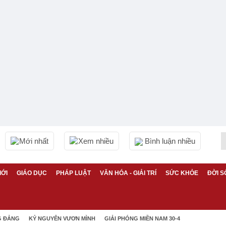
Mới nhất
Xem nhiều
Bình luận nhiều
IỚI
GIÁO DỤC
PHÁP LUẬT
VĂN HÓA - GIẢI TRÍ
SỨC KHỎE
ĐỜI S
G ĐẢNG
KỶ NGUYÊN VƯƠN MÌNH
GIẢI PHÓNG MIỀN NAM 30-4