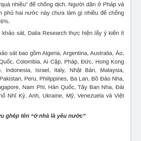
 “quá nhiều” để chống dịch. Người dân ở Pháp và
h phủ hai nước này chưa làm gì nhiều để chống
66%.
khảo sát, Dalia Research thực hiện lấy ý kiến ít
ảo sát bao gồm Algeria, Argentina, Australia, Áo,
g Quốc, Colombia, Ai Cập, Pháp, Đức, Hong Kong
Indonesia, Israel, Italy, Nhật Bản, Malaysia,
Pakistan, Peru, Philippines, Ba Lan, Bồ Đào Nha,
ingapore, Nam Phi, Hàn Quốc, Tây Ban Nha, Đài
hổ Nhĩ Kỳ, Anh, Ukraine, Mỹ, Venezuela và Việt
ưu ghép tên “ở nhà là yêu nước”