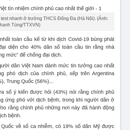
m test nhanh ở trường THCS Đống Đa (Hà Nội). (Ảnh:
hanh Tùng/TTXVN)
hất toàn cầu kể từ khi dịch Covid-19 bùng phát
đại diện cho 40% dân số toàn cầu tin rằng nhà
g mức” để chống đại dịch.
gười dân Việt Nam dành mức tin tưởng cao nhất
 phó dịch của chính phủ, xếp trên Argentina
), Trung Quốc (56%)...
a số ý kiến được hỏi (43%) nói rằng chính phủ
ng ứng phó với dịch bệnh, trong khi người dân ở
 cho rằng chính phủ những nơi này đã hành động
ịch bệnh.
ng Quốc về số ca nhiễm, có 19% số dân Mỹ được