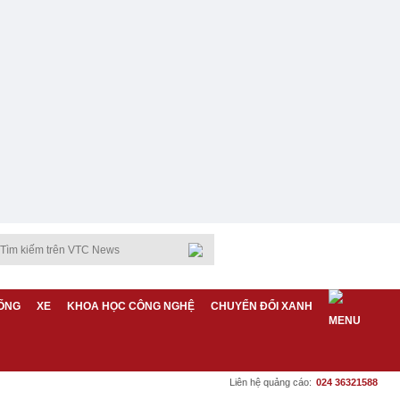
ỐNG
XE
KHOA HỌC CÔNG NGHỆ
CHUYỂN ĐỔI XANH
Liên hệ quảng cáo:
024 36321588