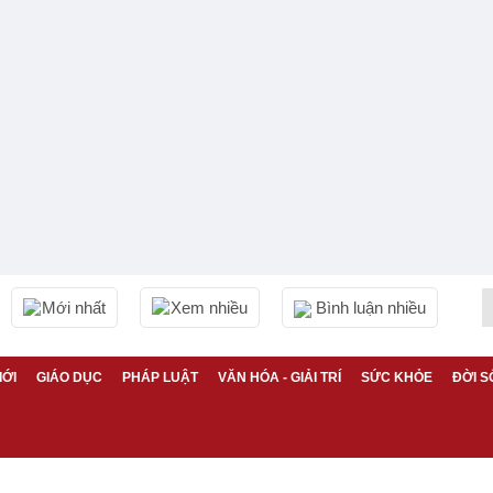
Mới nhất
Xem nhiều
Bình luận nhiều
IỚI
GIÁO DỤC
PHÁP LUẬT
VĂN HÓA - GIẢI TRÍ
SỨC KHỎE
ĐỜI S