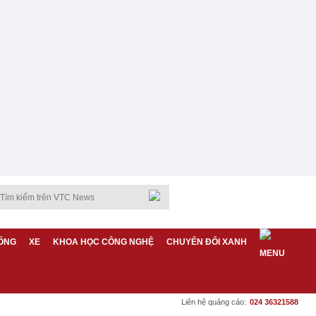
ỐNG
XE
KHOA HỌC CÔNG NGHỆ
CHUYỂN ĐỔI XANH
Liên hệ quảng cáo:
024 36321588