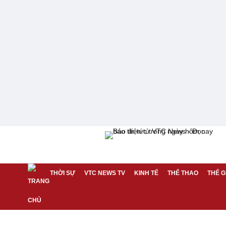
THỜI SỰ
VTC NEWS TV
KINH TẾ
THỂ THAO
THẾ G