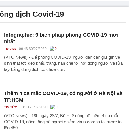
ống dịch Covid-19
Infographic: 9 biện pháp phòng COVID-19 mới
nhất
06:43 30/07/2020
0
TƯ VẤN
(VTC News) - Để phòng COVID-19, người dân cần giữ gìn vệ
sinh thật tốt, đeo khẩu trang, hạn chế tới nơi đông người và rửa
tay bằng dung dịch có chứa cồn...
Thêm 4 ca mắc COVID-19, có người ở Hà Nội và
TP.HCM
18:08 29/07/2020
0
TIN TỨC
(VTC News) - 18h ngày 29/7, Bộ Y tế công bố thêm 4 ca mắc
COVID-19, nâng tổng số người nhiễm virus corona tại nước ta
lên 450.