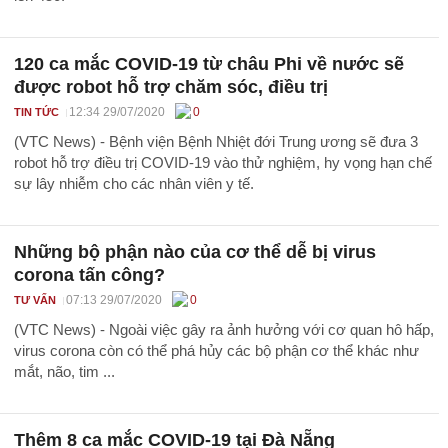
120 ca mắc COVID-19 từ châu Phi về nước sẽ
được robot hỗ trợ chăm sóc, điều trị
12:34 29/07/2020
0
TIN TỨC
(VTC News) - Bệnh viện Bệnh Nhiệt đới Trung ương sẽ đưa 3
robot hỗ trợ điều trị COVID-19 vào thử nghiệm, hy vọng hạn chế
sự lây nhiễm cho các nhân viên y tế.
Những bộ phận nào của cơ thể dễ bị virus
corona tấn công?
07:13 29/07/2020
0
TƯ VẤN
(VTC News) - Ngoài việc gây ra ảnh hưởng với cơ quan hô hấp,
virus corona còn có thể phá hủy các bộ phận cơ thể khác như
mắt, não, tim ...
Thêm 8 ca mắc COVID-19 tại Đà Nẵng