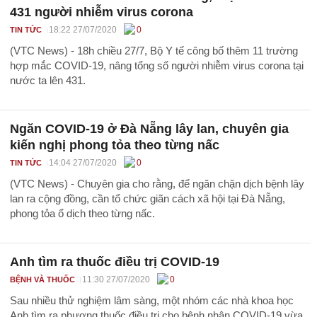
431 người nhiễm virus corona
18:22 27/07/2020
0
TIN TỨC
(VTC News) - 18h chiều 27/7, Bộ Y tế công bố thêm 11 trường
hợp mắc COVID-19, nâng tổng số người nhiễm virus corona tại
nước ta lên 431.
Ngăn COVID-19 ở Đà Nẵng lây lan, chuyên gia
kiến nghị phong tỏa theo từng nấc
14:04 27/07/2020
0
TIN TỨC
(VTC News) - Chuyên gia cho rằng, để ngăn chặn dịch bệnh lây
lan ra cộng đồng, cần tổ chức giãn cách xã hội tại Đà Nẵng,
phong tỏa ổ dịch theo từng nấc.
Anh tìm ra thuốc điều trị COVID-19
11:30 27/07/2020
0
BỆNH VÀ THUỐC
Sau nhiều thử nghiệm lâm sàng, một nhóm các nhà khoa học
Anh tìm ra phương thuốc điều trị cho bệnh nhân COVID-19 vừa