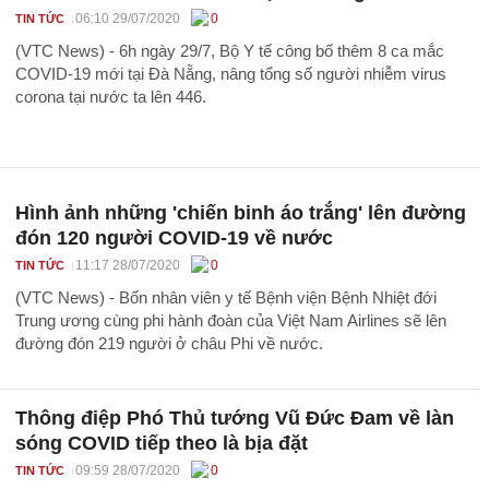
06:10 29/07/2020
0
TIN TỨC
(VTC News) - 6h ngày 29/7, Bộ Y tế công bố thêm 8 ca mắc
COVID-19 mới tại Đà Nẵng, nâng tổng số người nhiễm virus
corona tại nước ta lên 446.
Hình ảnh những 'chiến binh áo trắng' lên đường
đón 120 người COVID-19 về nước
11:17 28/07/2020
0
TIN TỨC
(VTC News) - Bốn nhân viên y tế Bệnh viện Bệnh Nhiệt đới
Trung ương cùng phi hành đoàn của Việt Nam Airlines sẽ lên
đường đón 219 người ở châu Phi về nước.
Thông điệp Phó Thủ tướng Vũ Đức Đam về làn
sóng COVID tiếp theo là bịa đặt
09:59 28/07/2020
0
TIN TỨC