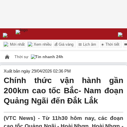
Mới nhất
Xem nhiều
💰 Giá vàng
📅 Lịch âm
☀️ Thời tiết

Thời sự
Tin nhanh 24h
Xuất bản ngày 29/04/2026 02:36 PM
Chính thức vận hành gần
200km cao tốc Bắc- Nam đoạn
Quảng Ngãi đến Đắk Lắk
(VTC News) -
Từ 11h30 hôm nay, các đoạn
cao tốc Quảng Ngãi - Hoài Nhơn, Hoài Nhơn -