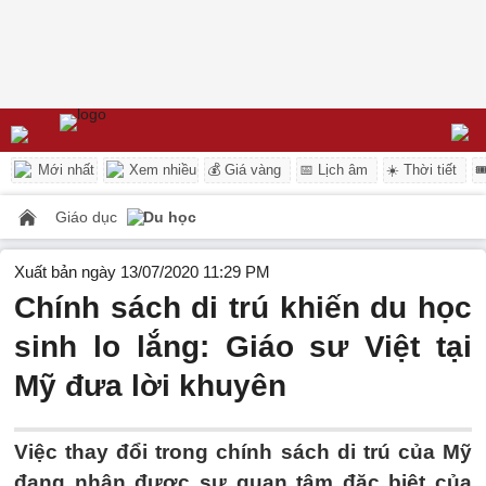
Mới nhất
Xem nhiều
💰 Giá vàng
📅 Lịch âm
☀️ Thời tiết

Giáo dục
Du học
Xuất bản ngày 13/07/2020 11:29 PM
Chính sách di trú khiến du học
sinh lo lắng: Giáo sư Việt tại
Mỹ đưa lời khuyên
Việc thay đổi trong chính sách di trú của Mỹ
đang nhận được sự quan tâm đặc biệt của