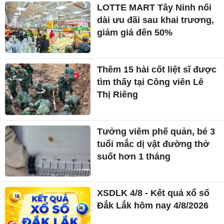
LOTTE MART Tây Ninh nối
dài ưu đãi sau khai trương,
giảm giá đến 50%
Thêm 15 hài cốt liệt sĩ được
tìm thấy tại Công viên Lê
Thị Riêng
Tưởng viêm phế quản, bé 3
tuổi mắc dị vật đường thở
suốt hơn 1 tháng
XSDLK 4/8 - Kết quả xổ số
Đắk Lắk hôm nay 4/8/2026