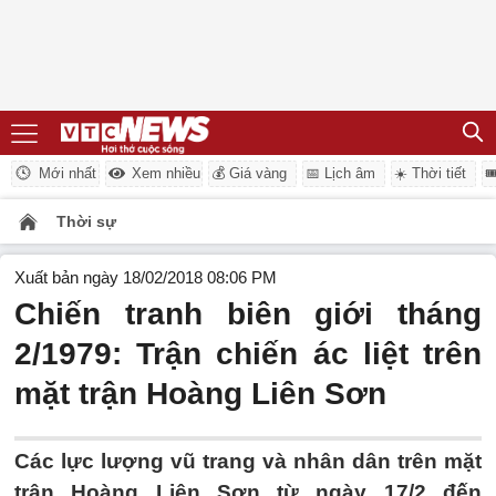
Mới nhất
Xem nhiều
💰 Giá vàng
📅 Lịch âm
☀️ Thời tiết

Thời sự
Xuất bản ngày 18/02/2018 08:06 PM
Chiến tranh biên giới tháng
2/1979: Trận chiến ác liệt trên
mặt trận Hoàng Liên Sơn
Các lực lượng vũ trang và nhân dân trên mặt
trận Hoàng Liên Sơn từ ngày 17/2 đến