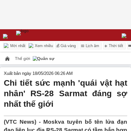
Mới nhất
Xem nhiều
💰 Giá vàng
📅 Lịch âm
☀️ Thời tiết

Thế giới
Quân sự
Xuất bản ngày 18/05/2026 06:26 AM
Chi tiết sức mạnh 'quái vật hạt
nhân' RS-28 Sarmat đáng sợ
nhất thế giới
(VTC News) -
Moskva tuyên bố tên lửa đạn
đạo liên lục địa RS-28 Sarmat có tầm bắn hơn