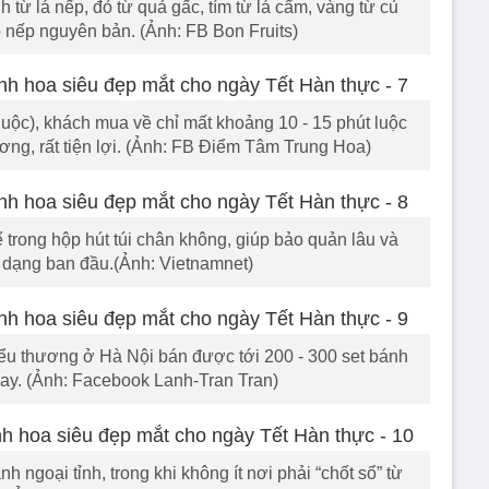
 từ lá nếp, đỏ từ quả gấc, tím từ lá cẩm, vàng từ củ
o nếp nguyên bản. (Ảnh: FB Bon Fruits)
luộc), khách mua về chỉ mất khoảng 10 - 15 phút luộc
ương, rất tiện lợi. (Ảnh: FB Điểm Tâm Trung Hoa)
 trong hộp hút túi chân không, giúp bảo quản lâu và
h dạng ban đầu.(Ảnh: Vietnamnet)
iểu thương ở Hà Nội bán được tới 200 - 300 set bánh
hay. (Ảnh: Facebook Lanh-Tran Tran)
 ngoại tỉnh, trong khi không ít nơi phải “chốt sổ” từ