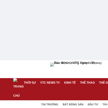
THỜI SỰ
VTC NEWS TV
KINH TẾ
THỂ THAO
THẾ G
THỊ TRƯỜNG
BẤT ĐỘNG SẢN
ĐẦU TƯ
TÀI