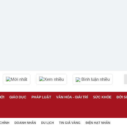
Mới nhất
Xem nhiều
Bình luận nhiều
IỚI
GIÁO DỤC
PHÁP LUẬT
VĂN HÓA - GIẢI TRÍ
SỨC KHỎE
ĐỜI S
 CHÍNH
DOANH NHÂN
DU LỊCH
TIN GIÁ VÀNG
ĐIỆN HẠT NHÂN