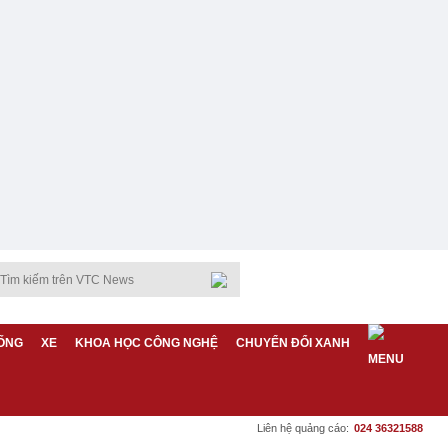
ỐNG
XE
KHOA HỌC CÔNG NGHỆ
CHUYỂN ĐỔI XANH
Liên hệ quảng cáo:
024 36321588