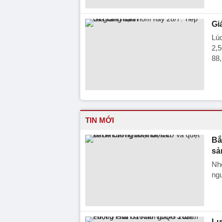
Gi
Lú
2,5
88
TIN MỚI
Bắ
sả
Nhó
ngư
Lư