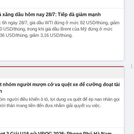
á xăng dầu hôm nay 28/7: Tiếp đà giảm mạnh
c 6h ngày 28/7, giá dầu WTI đứng ở mức 82 USD/thùng, giảm
0 USD/thùng, trong khi giá dầu Brent của Mỹ đứng ở mức
,36 USD/thùng, giảm 3,16 USD/thùng.
t nhóm người mượn cớ va quệt xe để cưỡng đoạt tài
n
m người điều khiển ô tô, lợi dụng va quệt để ép nạn nhân gọi
ời thân mang tiền đến đưa nhằm giải quyết vụ việc.
ợt 3 Giải U16 nữ VĐQG 2026: Phong Phú Hà Nam