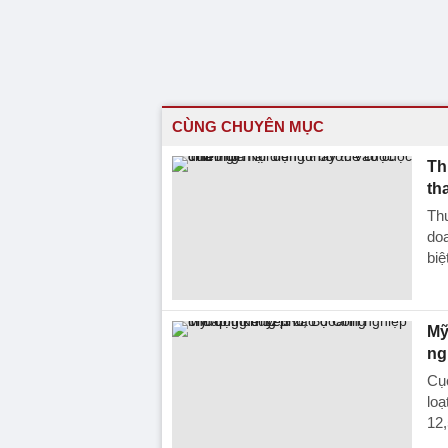
CÙNG CHUYÊN MỤC
Th
th
Thư
doa
biệ
Mỹ
ng
Cục
loạ
12,