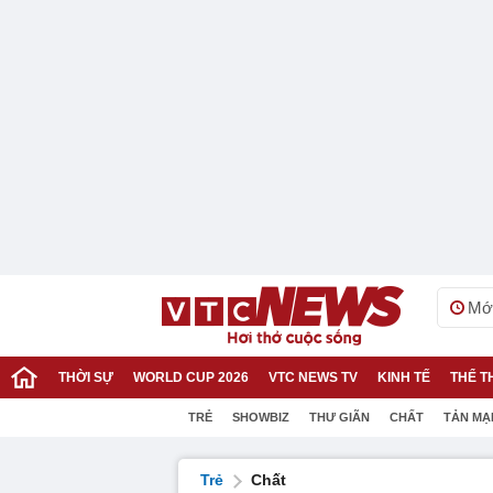
Mới
THỜI SỰ
WORLD CUP 2026
VTC NEWS TV
KINH TẾ
THỂ T
TRẺ
SHOWBIZ
THƯ GIÃN
CHẤT
TẢN MẠ
Trẻ
Chất