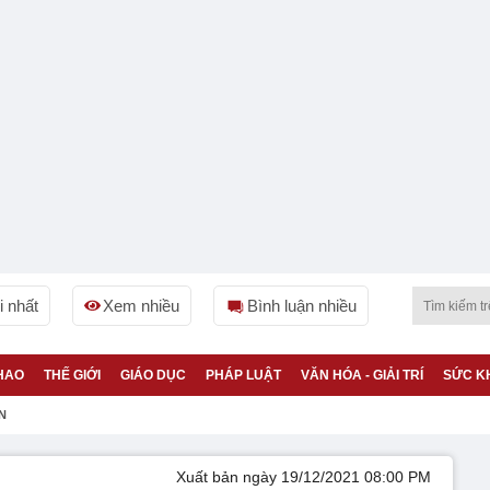
 nhất
Xem nhiều
Bình luận nhiều
HAO
THẾ GIỚI
GIÁO DỤC
PHÁP LUẬT
VĂN HÓA - GIẢI TRÍ
SỨC K
N
Xuất bản ngày 19/12/2021 08:00 PM