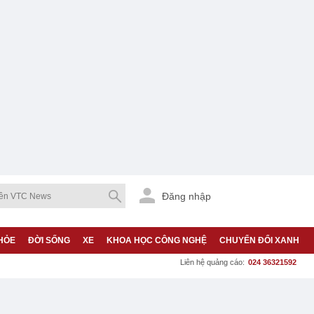
Đăng nhập
HỎE
ĐỜI SỐNG
XE
KHOA HỌC CÔNG NGHỆ
CHUYỂN ĐỔI XANH
Liên hệ quảng cáo:
024 36321592