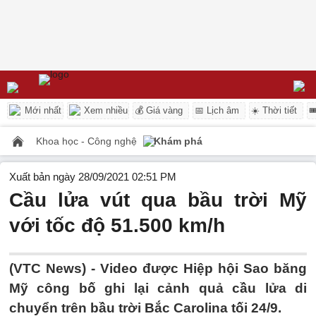
Mới nhất
Xem nhiều
💰 Giá vàng
📅 Lịch âm
☀️ Thời tiết

Khoa học - Công nghệ
Khám phá
Xuất bản ngày 28/09/2021 02:51 PM
Cầu lửa vút qua bầu trời Mỹ
với tốc độ 51.500 km/h
(VTC News) -
Video được Hiệp hội Sao băng
Mỹ công bố ghi lại cảnh quả cầu lửa di
chuyển trên bầu trời Bắc Carolina tối 24/9.