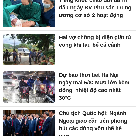
Bộ trưởng Tài chính Mỹ: Mỹ
- Iran có thể đạt thỏa thuận
trong 48 giờ tới
Tổng Bí thư, Chủ tịch nước
Tô Lâm tiếp Đại sứ, Đại biện
các nước ASEAN
Tiếng khóc chào đời đánh
dấu ngày BV Phụ sản Trung
ương cơ sở 2 hoạt động
Hai vợ chồng bị điện giật tử
vong khi lau bể cá cảnh