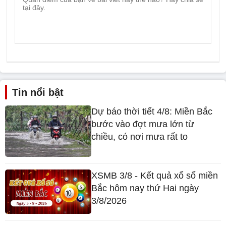
như máu, cát có thể chế thành món ăn
‘Bộ xương rắn khổng lồ’ trồi lên giữa bờ
biển thu hút du khách đến check-in
Trung Quốc
tuyết rơi
tử cấm thành
Bình luận