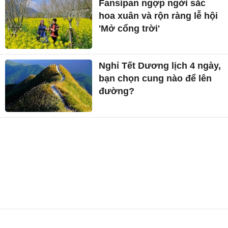
nay 4/8/2026 bao nhiêu 1 chỉ?
CÙNG CHUYÊN MỤC
Du lịch thể thao bùng nổ,
Việt Nam có tiềm năng trở
thành điểm đến hấp dẫn?
Fansipan ngợp ngời sắc
hoa xuân và rộn ràng lễ hội
'Mở cổng trời'
Nghỉ Tết Dương lịch 4 ngày,