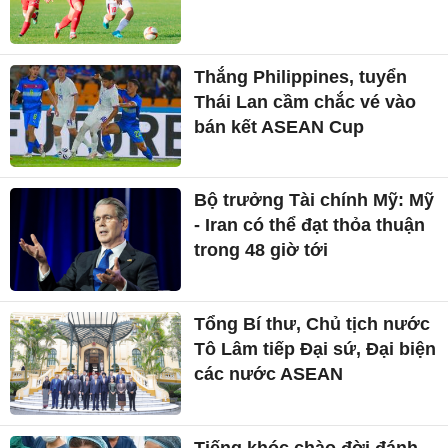
Vợ DJ Thái Hoàng chi 1,4 tỷ
đồng 'chạy' giám định tâm
thần cho chồng
Cầu thủ Myanmar ăn mừng
bằng tấm ảnh với ngôi sao
Man Utd
Sơn La gây bất ngờ ở lượt
5 giải U16 nữ Quốc gia 2026
Thắng Philippines, tuyển
Thái Lan cầm chắc vé vào
bán kết ASEAN Cup