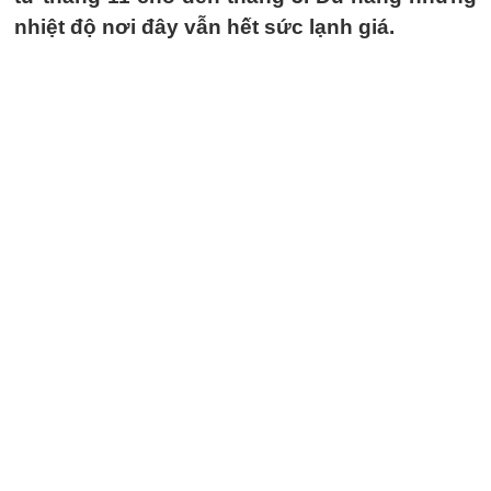
nhiệt độ nơi đây vẫn hết sức lạnh giá.