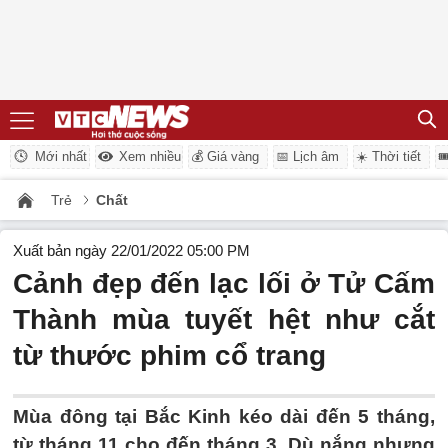
Mới nhất
Xem nhiều
💰 Giá vàng
📅 Lịch âm
☀️ Thời tiết

Trẻ
Chất
Xuất bản ngày 22/01/2022 05:00 PM
Cảnh đẹp đến lạc lối ở Tử Cấm
Thành mùa tuyết hệt như cắt
từ thước phim cổ trang
Mùa đông tại Bắc Kinh kéo dài đến 5 tháng,
từ tháng 11 cho đến tháng 3. Dù nắng nhưng