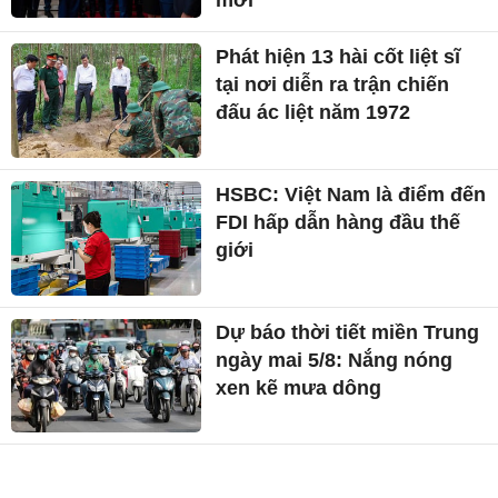
Dự báo thời tiết Hà Nội
ngày mai 5/8: Mưa lớn kèm
dông, nhiệt độ cao nhất
30°C
Chủ tịch Quốc hội: Ngành
Ngoại giao cần tiên phong
hút các dòng vốn thế hệ
mới
Phát hiện 13 hài cốt liệt sĩ
tại nơi diễn ra trận chiến
đấu ác liệt năm 1972