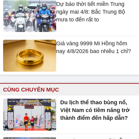
Tin nổi bật
Dự báo thời tiết 4/8: Miền Bắc
bước vào đợt mưa lớn từ
chiều, có nơi mưa rất to
XSMB 3/8 - Kết quả xổ số miền
Bắc hôm nay thứ Hai ngày
3/8/2026
Dự báo thời tiết miền Trung
ngày mai 4/8: Bắc Trung Bộ
mưa to đến rất to
Giá vàng 9999 Mi Hồng hôm