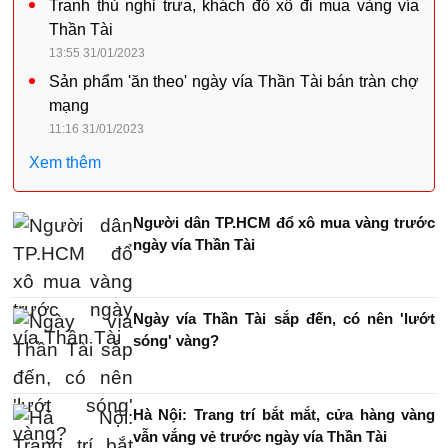
Tranh thủ nghỉ trưa, khách đổ xô đi mua vàng vía
Thần Tài
13:55 31/01/2023
Sản phẩm 'ăn theo' ngày vía Thần Tài bán tràn chợ
mạng
11:16 31/01/2023
Xem thêm
Người dân TP.HCM đổ xô mua vàng trước
ngày vía Thần Tài
Ngày vía Thần Tài sắp đến, có nên 'lướt
sóng' vàng?
Hà Nội: Trang trí bắt mắt, cửa hàng vàng
vẫn vắng vẻ trước ngày vía Thần Tài