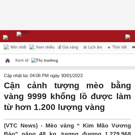
Mới nhất
Xem nhiều
💰 Giá vàng
📅 Lịch âm
☀️ Thời tiết

Kinh tế
Thị trường
Cập nhật lúc 04:06 PM ngày 30/01/2023
Cận cảnh tượng mèo bằng
vàng 9999 khổng lồ được làm
từ hơn 1.200 lượng vàng
(VTC News) -
Mèo vàng “ Kim Mão Vương
Bảo” nặng 48 kg, tương đương 1.279,968