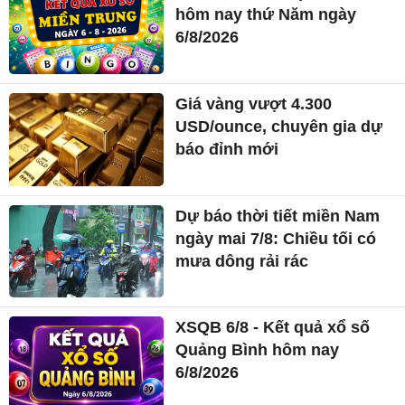
hôm nay thứ Năm ngày
6/8/2026
Giá vàng vượt 4.300
USD/ounce, chuyên gia dự
báo đỉnh mới
Dự báo thời tiết miền Nam
ngày mai 7/8: Chiều tối có
mưa dông rải rác
XSQB 6/8 - Kết quả xổ số
Quảng Bình hôm nay
6/8/2026