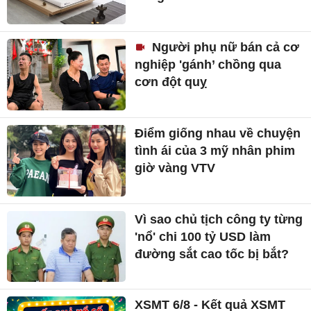
Người phụ nữ bán cả cơ
nghiệp 'gánh’ chồng qua
cơn đột quỵ
Điểm giống nhau về chuyện
tình ái của 3 mỹ nhân phim
giờ vàng VTV
Vì sao chủ tịch công ty từng
'nổ' chi 100 tỷ USD làm
đường sắt cao tốc bị bắt?
XSMT 6/8 - Kết quả XSMT