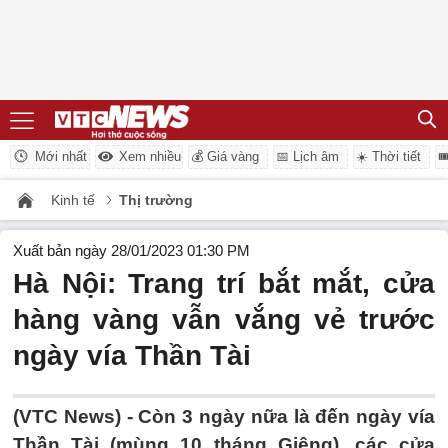
Mới nhất
Xem nhiều
💰 Giá vàng
📅 Lịch âm
☀️ Thời tiết

Kinh tế
Thị trường
Xuất bản ngày 28/01/2023 01:30 PM
Hà Nội: Trang trí bắt mắt, cửa
hàng vàng vẫn vắng vẻ trước
ngày vía Thần Tài
(VTC News) -
Còn 3 ngày nữa là đến ngày vía
Thần Tài (mùng 10 tháng Giêng), các cửa