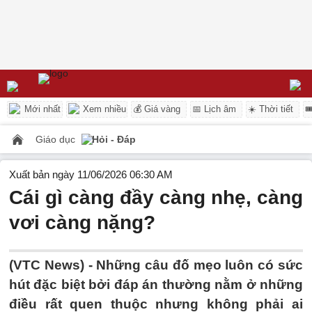
Mới nhất
Xem nhiều
💰 Giá vàng
📅 Lịch âm
☀️ Thời tiết

Giáo dục
Hỏi - Đáp
Xuất bản ngày 11/06/2026 06:30 AM
Cái gì càng đầy càng nhẹ, càng
vơi càng nặng?
(VTC News) -
Những câu đố mẹo luôn có sức
hút đặc biệt bởi đáp án thường nằm ở những
điều rất quen thuộc nhưng không phải ai