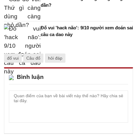
dần?
Đố vui 'hack não': 9/10 người xem đoán sai
câu ca dao này
đố vui
Câu đố
hỏi đáp
Bình luận